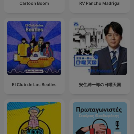
Cartoon Boom
RV Pancho Madrigal
El Club de Los Beatles
安住紳一郎の日曜天国