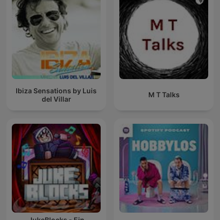
Ibiza Sensations by Luis
M T Talks
del Villar
JukeBlocks - Ein