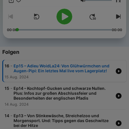
1
x
Erscheint vor dem Lager im Wochenrhythmus, während des
Lautstärke
Lagers (August 24) täglich in der Früh! Folge uns auf Insta und
Facebook @Woidla24 und www.WoidLa24.at
00:00
00:00
Folgen
-
16
Ep15 – Adieu WoidLa24: Von Glühwürmchen und
Augen-Pipi: Ein letztes Mal live vom Lagerplatz!
15 Aug. 2024
-
15
Ep14 – Kochtopf-Gucken und schwarze Nullen.
Plus: Infos zur großen Abschlussfeier und
Besonderheiten der englischen Pfadis
14 Aug. 2024
-
14
Ep13 – Von Stinkewäsche, Streichelzoo und
Morgensport. Und: Tipps gegen das Geschwitze
bei der Hitze