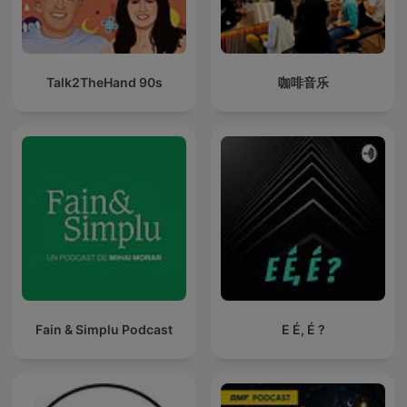
Talk2TheHand 90s
咖啡音乐
Fain & Simplu Podcast
E É, É ?