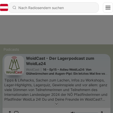
Podcasts
WoidCast - Der Lagerpodcast zum
WoidLa24
WoidCast
|
16 - Ep15 – Adieu WoidLa24: Von
Glühwürmchen und Augen-Pipi: Ein letztes Mal live vom
Lagerplatz!
Tipps & Lifehacks, Sachen zum Lachen, Infos zu Workshops,
Lager-Highlights, Lagerquiz, Gewinnspiele und vor allem: ganz
viele Stimmen von Teilnehmerinnen und Teilnehmern des
Internationalen Landeslager 2024 der NÖ Pfadfinderinnen und
Pfadfinder WoidLa 24! Du und Deine Freunde im WoidCast?
Schick eine WhatsApp-Sprachnachricht ans Podcast-Team:
0690-1036 0 545 oder eine E-Mail: WoidCast24@gmail.com.