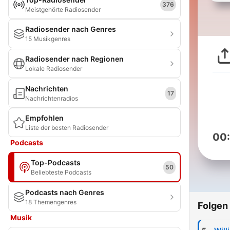
376
Meistgehörte Radiosender
Radiosender nach Genres
15 Musikgenres
Radiosender nach Regionen
Lokale Radiosender
Nachrichten
17
Nachrichtenradios
Empfohlen
Liste der besten Radiosender
00
Podcasts
Top-Podcasts
50
Beliebteste Podcasts
Podcasts nach Genres
18 Themengenres
Folgen
Musik