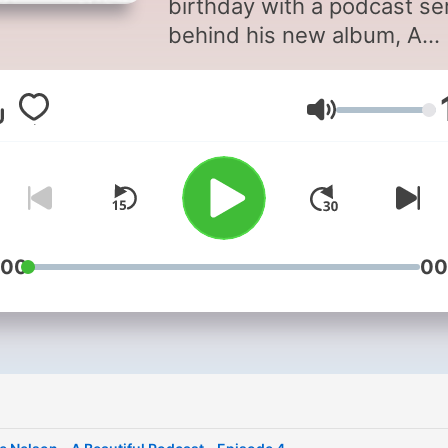
birthday with a podcast se
behind his new album, A
Beautiful TIme, featuring
interviews with Willie Nels
Lautstärke
collaborators on the new
album - producer Buddy
Cannon, songwriter Rodne
Crowell, band member Mic
Raphael, songwriter Jack
Wesley, guitarist Bobby Ter
:00
00
Check out where to hear o
buy "A Beautiful Time" onli
at
https://willienelson.lnk.to