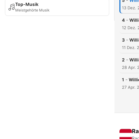
-
5
Will
Top-Musik
13 Dez. 
Meistgehörte Musik
-
4
Will
12 Dez. 
-
3
Will
11 Dez. 
-
2
Will
28 Apr. 
-
1
Willi
27 Apr. 
Ra
Rad