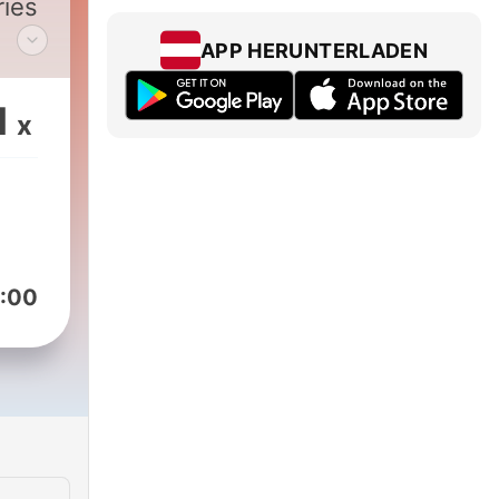
ries
APP HERUNTERLADEN
on's
1
x
y
key
ry.
:00
r
ne
/ABTAY