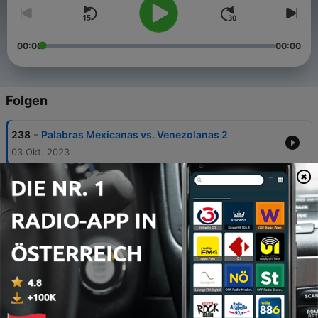
00:00
00:00
Folgen
-
238
Palabras Mexicanas vs. Venezolanas 2
03 Okt. 2023
-
237
Aliá, Me voy a Israel, y tu puedes venirte conmigo
- Karen Yepez
20 Sep. 2023
-
236
El Director MEXICANO de la nueva PELICULA
MEXICANA Johnny Rich •-|-• Venezolanismos El
Podcast
28 Aug. 2023
-
235
Mucho con Demasiado con Miguel Paneke, Anita
La Huerfanita y Steve Bocaranda