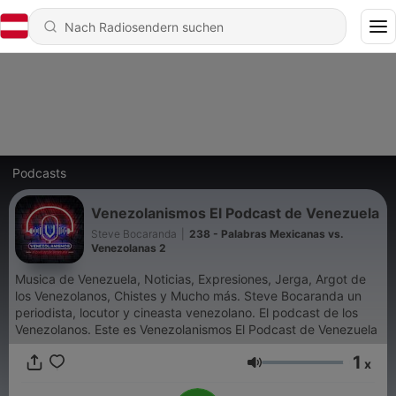
Podcasts
Venezolanismos El Podcast de Venezuela
Steve Bocaranda
|
238 - Palabras Mexicanas vs.
Venezolanas 2
Musica de Venezuela, Noticias, Expresiones, Jerga, Argot de
los Venezolanos, Chistes y Mucho más. Steve Bocaranda un
periodista, locutor y cineasta venezolano. El podcast de los
Venezolanos. Este es Venezolanismos El Podcast de Venezuela
1
x
Lautstärke