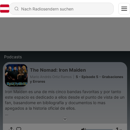
Podcasts
The Nomad: Iron Maiden
Mario Andrés Ortiz Ramos
|
5 - Episode 5 - Grabaciones
y Errores
Iron Maiden es una de mis cinco bandas favoritas y por tanto
este espacio es dedicado a ellos desde el punto de vista de un
fan, basandome en bibliografía y documentos lo mas
apegados a la historia oficial de ellos.
Cada Martes 2 minutes to midnite un nuevo episodio.
1