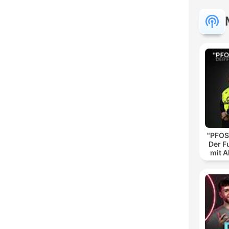
"PFOS
Der F
mit A