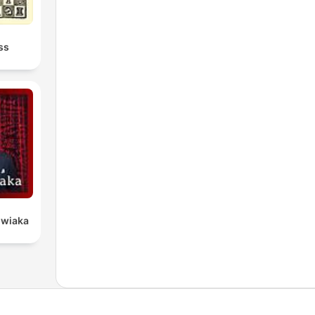
ss
owiaka