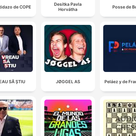
Desítka Pavla
rtidazo de COPE
Posse de B
Horvátha
EAU SĂ ȘTIU
JØGGEL AS
Peláez y de Fr