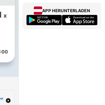
d of
APP HERUNTERLADEN
1
x
:00
ger