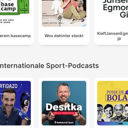
KieftJansenEg
erein basecamp
Wos dahinter steckt
jp
Internationale Sport-Podcasts