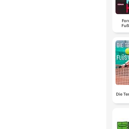
For
Fuß
Die Te