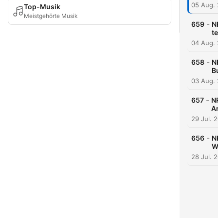
05 Aug.
Top-Musik
Meistgehörte Musik
-
659
N
t
04 Aug.
-
658
N
B
03 Aug.
-
657
NR
Ar
29 Jul. 
-
656
N
W
28 Jul. 