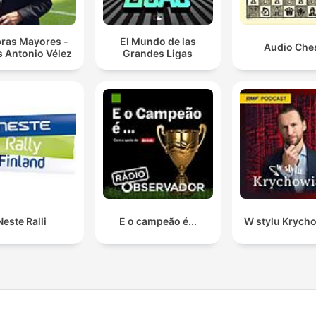
bras Mayores -
El Mundo de las
Audio Che
s Antonio Vélez
Grandes Ligas
Neste Ralli
E o campeão é...
W stylu Krych