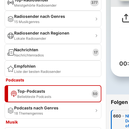
377
Meistgehörte Radiosender
Radiosender nach Genres
15 Musikgenres
Radiosender nach Regionen
Lokale Radiosender
Nachrichten
17
Nachrichtenradios
00
Empfohlen
Liste der besten Radiosender
Podcasts
Top-Podcasts
50
Beliebteste Podcasts
Folgen
Podcasts nach Genres
18 Themengenres
-
660
N
D
Musik
o