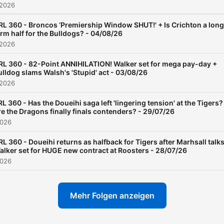
 2026
RL 360 - Broncos ‘Premiership Window SHUT!' + Is Crichton a long
erm half for the Bulldogs? - 04/08/26
 2026
RL 360 - 82-Point ANNIHILATION! Walker set for mega pay-day +
ulldog slams Walsh's 'Stupid' act - 03/08/26
 2026
L 360 - Has the Doueihi saga left 'lingering tension' at the Tigers?
e the Dragons finally finals contenders? - 29/07/26
2026
RL 360 - Doueihi returns as halfback for Tigers after Marhsall talks
alker set for HUGE new contract at Roosters - 28/07/26
2026
Mehr Folgen anzeigen