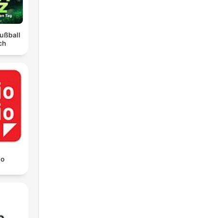
ußball
ch
io