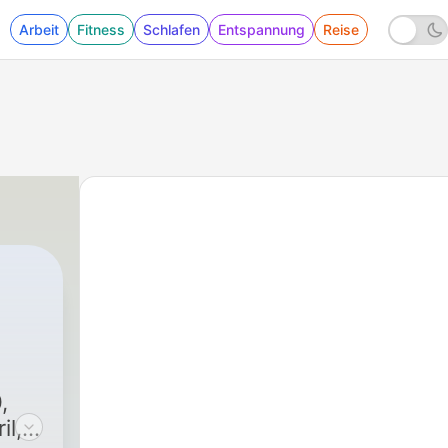
Arbeit
Fitness
Schlafen
Entspannung
Reise
,
il,