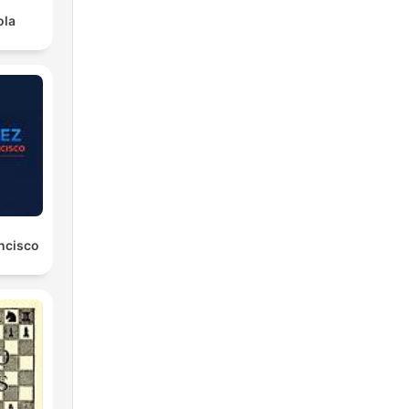
ola
ancisco