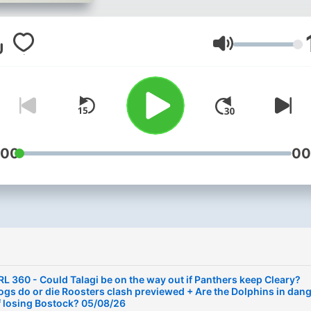
with host Braith Anasta an
course, Paul Kent. (logo
attached)
Lautstärke
:00
00
RL 360 - Could Talagi be on the way out if Panthers keep Cleary?
ogs do or die Roosters clash previewed + Are the Dolphins in dan
f losing Bostock? 05/08/26