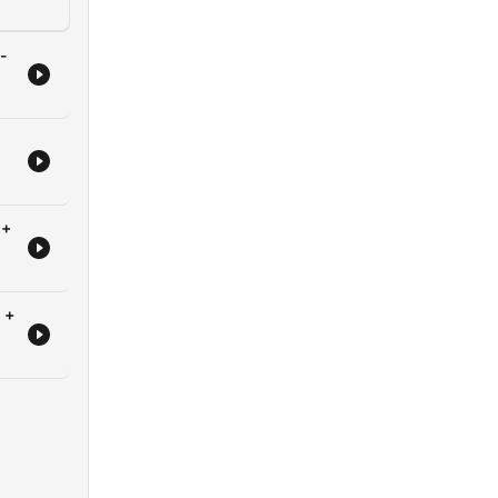
-
 +
 +