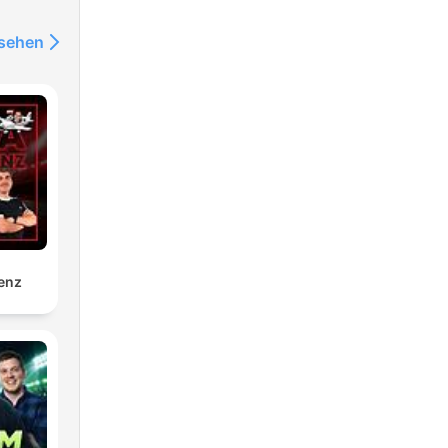
nsehen
enz