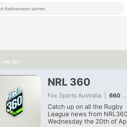
NRL 360
NRL 360
Fox Sports Australia
|
660 - NRL 360 - Could Talagi be on the way out if Panthers keep Cleary? Dogs do or die Roosters clash previewed + Are the Dolphins in danger of losing Bostock? 05/08/26
Catch up on all the Rugby
League news from NRL360
Wednesday the 20th of Apr