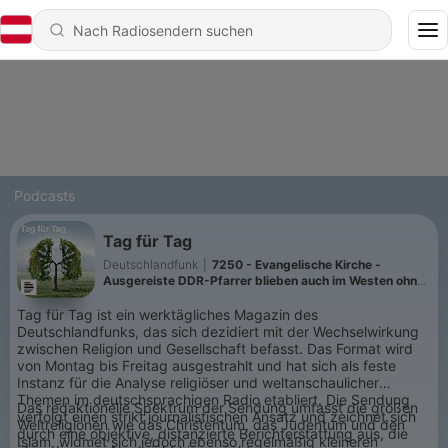
Podcasts
Tag für Tag
Deutschlandfunk
|
7250 - Evangelische Kirche -
Ausgereiste DDR-Pfarrer blieben auch im Westen ohne
Unterstützung
Tag für Tag ist ein werktägliches Magazin des
Deutschlandfunks, das sich dezidiert mit der Wechselwirkung
zwischen Religion und Gesellschaft befasst. Das Format wird
von Montag bis Freitag ausgestrahlt und hat sich als feste
Instanz für die Analyse religiöser und weltanschaulicher
Themen im deutschsprachigen Radio etabliert. Die Sendung
Das redaktionelle Spektrum der Sendung umfasst die großen
verfolgt einen strikt journalistischen Ansatz und zeichnet sich
Weltreligionen wie das Christentum, das Judentum und den
durch eine objektive, distanzierte Berichterstattung aus, die
Islam, widmet sich jedoch ebenso regelmäßig kleineren