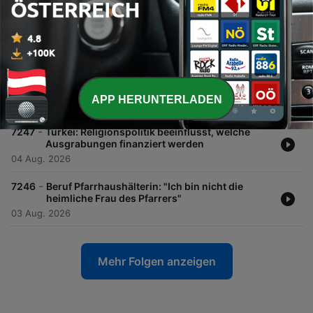
-
7249
Estland und Ukraine: Russlandnahe orthodoxe
Kirchen unter Druck – Regina Elsner
05 Aug. 2026
-
7248
Israel und Palästina: Wie Archäologie politisch
instrumentalisiert wird
APP HERUNTERLADEN
04 Aug. 2026
-
7247
Türkei: Religionspolitik beeinflusst, welche
Ausgrabungen finanziert werden
04 Aug. 2026
-
7246
Beruf Pfarrhaushälterin: "Ich bin nicht die
heimliche Frau des Pfarrers"
03 Aug. 2026
Mehr Folgen anzeigen