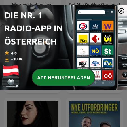
Morgenklubben med
Det Alle Snakker Om - med
Loven & Co
Siri og Kim
APP HERUNTERLADEN
Alex & Per
Dilemma