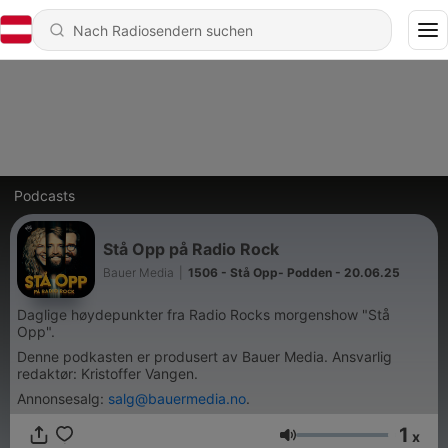
Podcasts
Stå Opp på Radio Rock
Bauer Media
|
1506 - Stå Opp- Podden - 20.06.25
Daglige høydepunkter fra Radio Rocks morgenshow "Stå
Opp".
Denne podkasten er produsert av Bauer Media. Ansvarlig
redaktør: Kristoffer Vangen.
Annonsesalg:
salg@bauermedia.no
.
1
x
Lautstärke