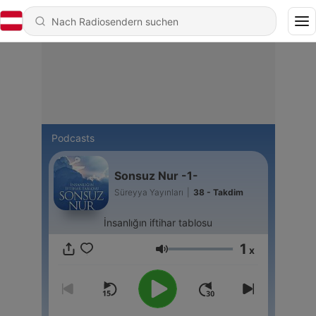
Podcasts
Sonsuz Nur -1-
Süreyya Yayınları
|
38 - Takdim
İnsanlığın iftihar tablosu
1
x
Lautstärke