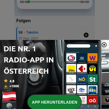
00:00
00:00
Folgen
-
38
Takdim
29 Sep. 2021
-
37
Sayfa 10-O kainatın illei gayesidir
29 Sep. 2021
-
36
Önsöz
29 Sep. 2021
-
35
Sayfa 17 Tebliğ
29 Sep. 2021
-
34
Sayfa 19 Teblig'de 3 Esas
29 Sep. 2021
APP HERUNTERLADEN