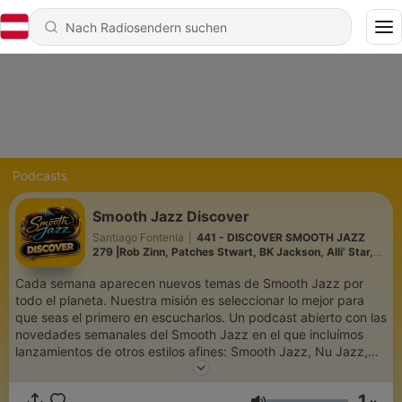
Podcasts
Smooth Jazz Discover
Santiago Fontenla
|
441 - DISCOVER SMOOTH JAZZ
279 |Rob Zinn, Patches Stwart, BK Jackson, Alli' Star,
Franko Spero, Madoca, Uday trivedi & more...
Cada semana aparecen nuevos temas de Smooth Jazz por
todo el planeta. Nuestra misión es seleccionar lo mejor para
que seas el primero en escucharlos. Un podcast abierto con las
novedades semanales del Smooth Jazz en el que incluímos
lanzamientos de otros estilos afines: Smooth Jazz, Nu Jazz,
Neo Soul, Bossa, Acid Jazz, Jazz House... Discover, un
podcast semanal de Santiago Fontenla quie también se emite
1