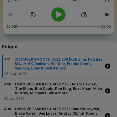
x
en 71 emisoras de radio. Podcast for demanding minorities.
Lautstärke
The most elegant rhythms of all times
00:00
00:00
Folgen
-
441
DISCOVER SMOOTH JAZZ 279 |Rob Zinn, Patches
Stwart, BK Jackson, Alli' Star, Franko Spero,
Madoca, Uday trivedi & more...
06 Aug. 2026
-
440
DISCOVER SMOOTH JAZZ 278 | Adam Hawley,
The Etons, Bob Coate, Ron King, Reza Khan, Mike
Murray, Michael Dulin & more...
30 Jul. 2026
-
439
DISCOVER SMOOTH JAZZ 277 | Claudia Hayden,
Blake Aaron, Dee Lucas, Andrey Chmut, Ronny