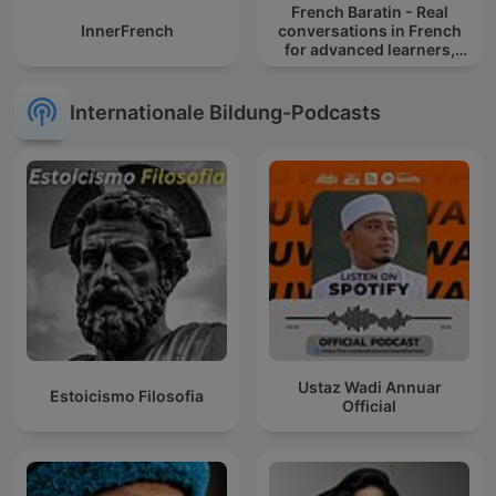
French Baratin - Real
InnerFrench
conversations in French
for advanced learners,
débats en français
authentique, B2 et C1, FLE,
French
Internationale Bildung-Podcasts
Ustaz Wadi Annuar
Estoicismo Filosofia
Official