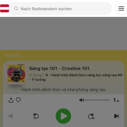
Podcasts
Sáng tạo 101 - Creative 101
Si Dang
|
9 - Hành trình đánh thức năng lực sáng tạo #9
- Ý tưởng
Hành trình đánh thức và khai phóng sáng tạo
1
x
Lautstärke