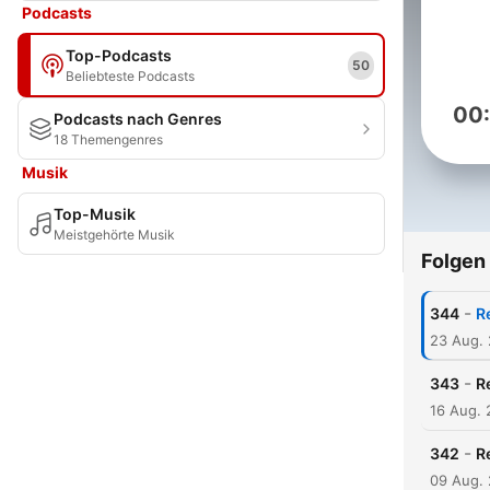
Podcasts
Top-Podcasts
50
Beliebteste Podcasts
00
Podcasts nach Genres
18 Themengenres
Musik
Top-Musik
Meistgehörte Musik
Folgen
-
344
R
23 Aug.
-
343
R
16 Aug.
-
342
R
09 Aug.