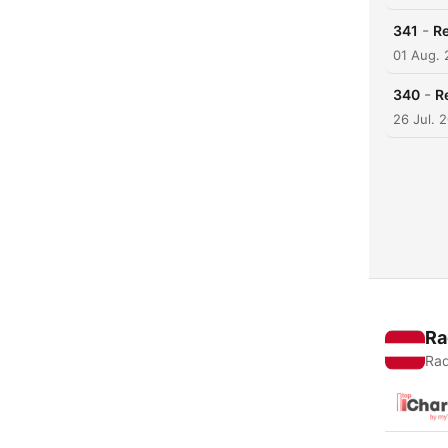
-
341
Re
01 Aug.
-
340
R
26 Jul. 
Ra
Rad