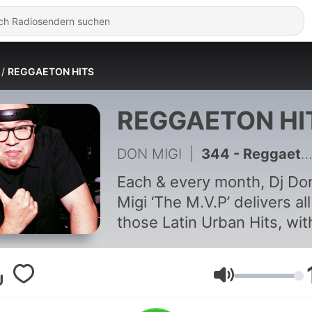
REGGAETON HITS
REGGAETON HI
DON MIGI
|
344 - Reggaeton Hits April 2025 Episode #194
Each & every month, Dj Do
Migi ‘The M.V.P’ delivers all
those Latin Urban Hits, wit
highly curated rhythmic
selection from an internati
array of Latin artists. Deliv
Lautstärke
on a movement that is now