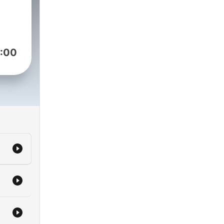
r
:00