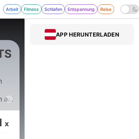
Arbeit
Fitness
Schlafen
Entspannung
Reise
APP HERUNTERLADEN
TS
n
h a
onal
1
x
ering
 the