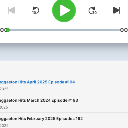
centre of global pop music.
The most complete Latin
Urban Music Podcast in
Australia. Join in & discove
:00
00
everything that is new &
trending.
eggaeton Hits April 2025 Episode #194
 2025
eggaeton Hits March 2024 Episode #193
 2025
eggaeton Hits February 2025 Episode #192
 2025