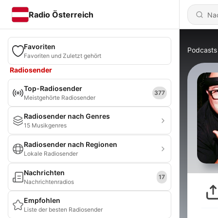
Radio Österreich
Favoriten
Podcasts
Favoriten und Zuletzt gehört
Radiosender
Top-Radiosender
377
Meistgehörte Radiosender
Radiosender nach Genres
15 Musikgenres
Radiosender nach Regionen
Lokale Radiosender
Nachrichten
17
Nachrichtenradios
Empfohlen
Liste der besten Radiosender