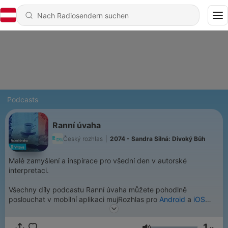
Podcasts
Ranní úvaha
Český rozhlas
|
2074 - Sandra Silná: Divoký Bůh
Malé zamyšlení a inspirace pro všední den v autorské
interpretaci.
Všechny díly podcastu Ranní úvaha můžete pohodlně
poslouchat v mobilní aplikaci mujRozhlas pro
Android
a
iOS
nebo na webu
mujRozhlas.cz
.
1