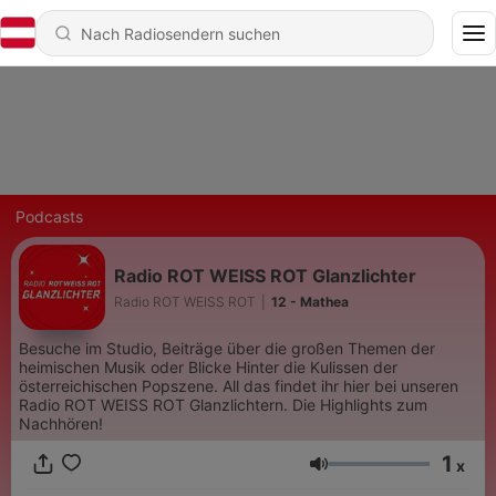
Podcasts
Radio ROT WEISS ROT Glanzlichter
Radio ROT WEISS ROT
|
12 - Mathea
Besuche im Studio, Beiträge über die großen Themen der
heimischen Musik oder Blicke Hinter die Kulissen der
österreichischen Popszene. All das findet ihr hier bei unseren
Radio ROT WEISS ROT Glanzlichtern. Die Highlights zum
Nachhören!
1
x
Lautstärke