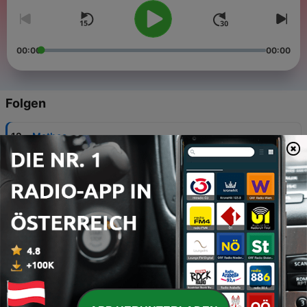
00:00
00:00
Folgen
-
12
Mathea
05 Jun. 2026
-
11
COSMÓ nach dem ESC
22 Mai 2026
-
10
ALLE 9 IN CONTEST (mit Juci Janoska)
13 Mai 2026
-
9
COSMÓ (ungekürzt)
09 Mai 2026