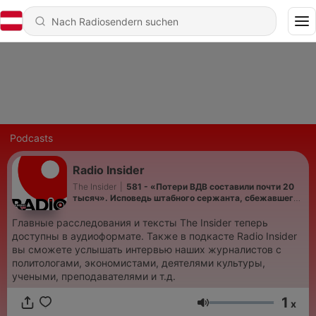
Podcasts
Radio Insider
The Insider
|
581 - «Потери ВДВ составили почти 20
тысяч». Исповедь штабного сержанта, сбежавшего
с фронта
Главные расследования и тексты The Insider теперь
доступны в аудиоформате. Также в подкасте Radio Insider
вы сможете услышать интервью наших журналистов с
политологами, экономистами, деятелями культуры,
учеными, преподавателями и т.д.
1
x
Lautstärke