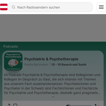
Podcasts
Psychiatrie & Psychotherapie
Rosilla Bachmann
|
10 - 10 Rausch und Sucht
Im Podcast Psychiatrie & Psychotherapie sind Kolleginnen und
Kollegen im Gespräch zu Gast, die sich intensiv mit Themen
aus unserem Fach auseinandersetzen. Psychiaterinnen und
Psychiater in der Schweiz sind Fachärztinnen und Fachärzte
für Psychiatrie und Psychotherapie, deshalb ganz pragmatisch
der Name des Podcasts gleich wie unser Fach. Unser Fach
wird oft als die «sprechende Medizin“ bezeichnet, das
1