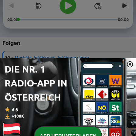
00:00
00:00
Folgen
-
70
Markéta Jeřábková: Jeřábovo ségra
20 Jul. 2026
-
69
Václav Prospal: Není cesta zpátky
23 Jun. 2026
-
68
Patrik Indra: Tady si stoupni, budeš hrát za nás
08 Jun. 2026
-
67
Jan Kliment: Floutek
27 Mai 2026
-
66
Radek Smoleňák: Bavilo mě to