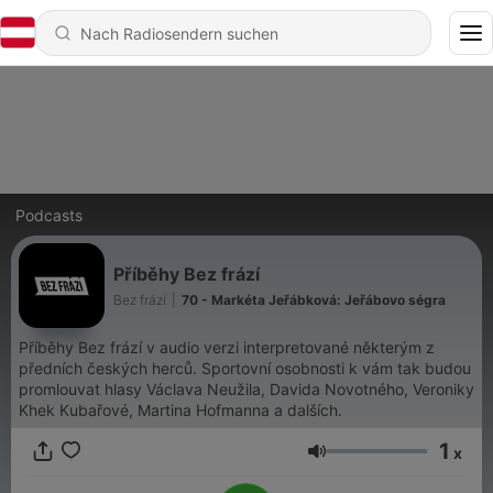
Podcasts
Příběhy Bez frází
Bez frází
|
70 - Markéta Jeřábková: Jeřábovo ségra
Příběhy Bez frází v audio verzi interpretované některým z
předních českých herců. Sportovní osobnosti k vám tak budou
promlouvat hlasy Václava Neužila, Davida Novotného, Veroniky
Khek Kubařové, Martina Hofmanna a dalších.
1
x
Lautstärke