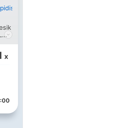
idisik
esik
L
ni
1
x
ik
:00