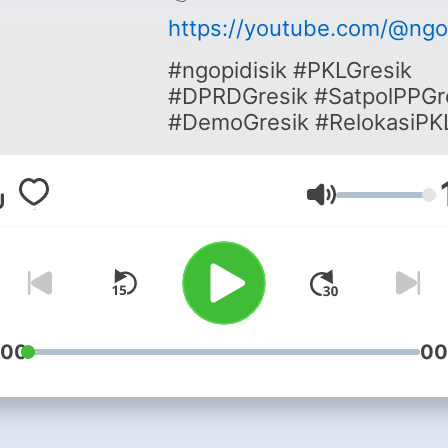
https://youtube.com/@ngop
#ngopidisik #PKLGresik
#DPRDGresik #SatpolPPGr
#DemoGresik #RelokasiPK
#PenggusuranPKL
#BeritaGresik #GresikHariI
#PedagangKakiLima
Lautstärke
#PKLSemambung
#BeritaTerbaru #Gresik
#JawaTimur #PodcastGres
:00
00