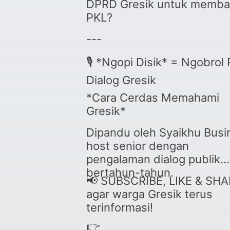
DPRD Gresik untuk memba
PKL?
---
🎙️ *Ngopi Disik* = Ngobrol 
Dialog Gresik
*Cara Cerdas Memahami
Gresik*
Dipandu oleh Syaikhu Busi
host senior dengan
pengalaman dialog publik
bertahun-tahun.
📢 SUBSCRIBE, LIKE & SH
agar warga Gresik terus
terinformasi!
👉