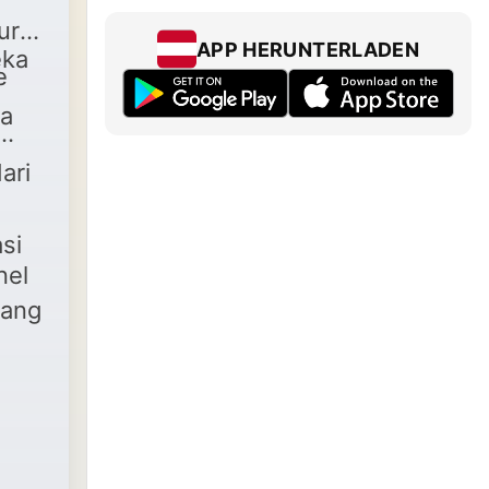
ur
APP HERUNTERLADEN
eka
e
ga
ari
si
nel
yang