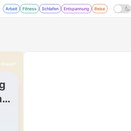
Arbeit
Fitness
Schlafen
Entspannung
Reise
 Gresik?
g
a