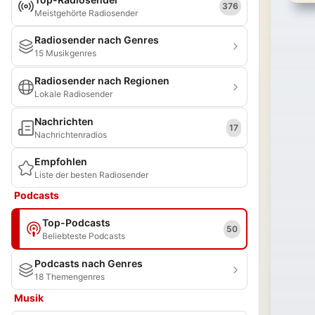
376
Meistgehörte Radiosender
Radiosender nach Genres
15 Musikgenres
Radiosender nach Regionen
Lokale Radiosender
Nachrichten
17
Nachrichtenradios
Empfohlen
Liste der besten Radiosender
Podcasts
Top-Podcasts
50
Beliebteste Podcasts
Podcasts nach Genres
18 Themengenres
Musik