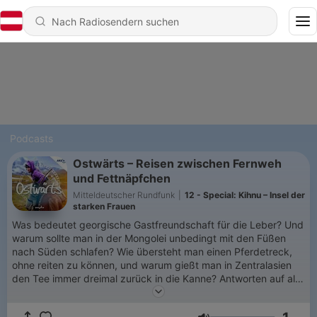
Podcasts
Ostwärts – Reisen zwischen Fernweh
und Fettnäpfchen
Mitteldeutscher Rundfunk
|
12 - Special: Kihnu – Insel der
starken Frauen
Was bedeutet georgische Gastfreundschaft für die Leber? Und
warum sollte man in der Mongolei unbedingt mit den Füßen
nach Süden schlafen? Wie übersteht man einen Pferdetreck,
ohne reiten zu können, und warum gießt man in Zentralasien
den Tee immer dreimal zurück in die Kanne? Antworten auf all
diese Fragen gibt’s im neuen Podcast Ostwärts – Reisen
zwischen Fernweh und Fettnäpfchen. Mit Julia Finkernagel und