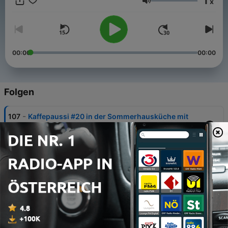
1
x
Regelmäßig plaudern sie darüber, was es Neues gibt in der
Lautstärke
Welt der Nordblogger, teilen Entdeckungen und Tipps mit
euch, treffen interessante Interviewgäste und nehmen euch mit
auf Reisen in den hohen Norden. Mehr Infos findet ihr auf
noniin.de
00:00
00:00
Folgen
-
107
Kaffepaussi #20 in der Sommerhausküche mit
Michaela von Mahtava.de
07 Mai 2026
-
106
Episode 49: Takatukka und die Fischstäbchen
21 Feb. 2026
-
105
Kaffepaussi #19 Slowvember … mit Michaela von
mahtava.de
24 Nov. 2025