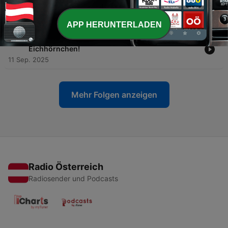
-
104
Kaffepaussi #18 Mit dem Rad nach Rovaniemi…
mit Andrea (Community-Folge)
02 Nov. 2025
APP HERUNTERLADEN
-
103
Episode 48: Gutturaler Gesang und … oh, ein
Eichhörnchen!
11 Sep. 2025
Mehr Folgen anzeigen
Radio Österreich
Radiosender und Podcasts