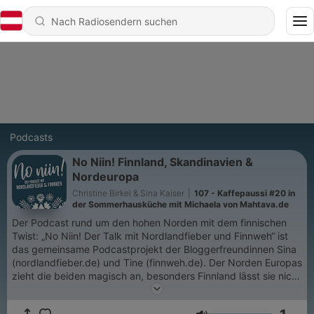
Podcasts
No Niin! Finnland, Skandinavien &
Nordeuropa
Christine Birkel & Sina Kaiser
|
107 - Kaffepaussi #20 in
der Sommerhausküche mit Michaela von Mahtava.de
Der Podcast rund um den hohen Norden mit dem finnischen
Twist: „No Niin! Der Talk mit Nordlandfieber und Finnweh“ ist
das gemeinsame Podcastprojekt der Bloggerfreundinnen Sina
(nordlandfieber.de) und Tine (finnweh.de). Der Norden Europas
zieht die beiden magisch an, besonders Finnland lässt sie nicht
mehr los und sie können einfach nie genug bekommen vom
skandinavischen Lebensgefühl, das sie so sehr lieben.