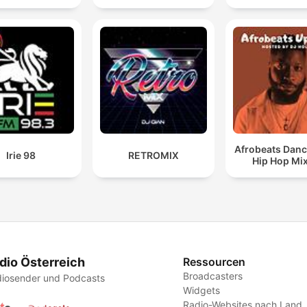
Afrobeats Danc
Irie 98
RETROMIX
Hip Hop Mi
dio Österreich
Ressourcen
Broadcasters
iosender und Podcasts
Widgets
Radio-Websites nach Land