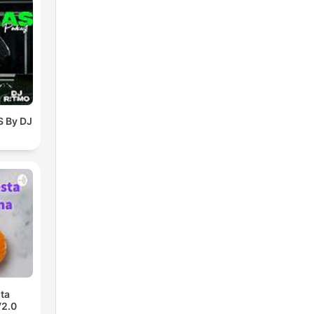
 By DJ
ta
V2.0