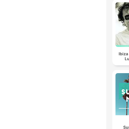
Ibiza
Lu
Su