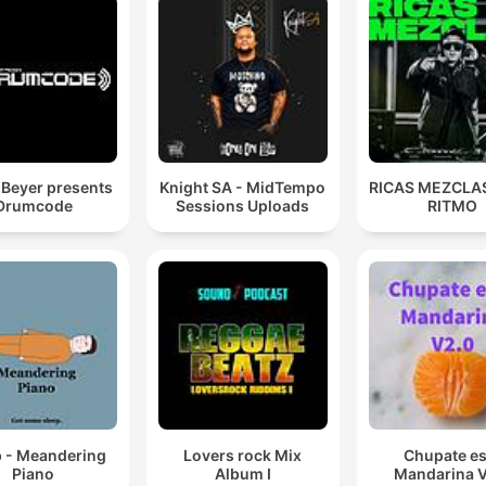
Beyer presents
Knight SA - MidTempo
RICAS MEZCLAS
Drumcode
Sessions Uploads
RITMO
p - Meandering
Lovers rock Mix
Chupate es
Piano
Album I
Mandarina 