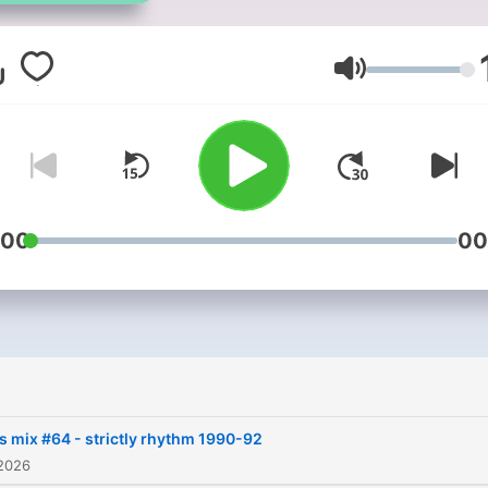
Replongez dans les année
: dance, house, techno & p
encore ! Chaque mois un
Lautstärke
nouvel épisode mixé par D
Stef. DJ Stef takes you back to
the golden era with the be
dance, house, techno,
eurodance, acid, new beat
:00
00
more... Relive the 90’s club &
rave vibes – remixed and
reimagined for today. ♻️ 90
mix – recycled music from 
90’s! Subscribe now and get a
new DJ mix every month. DJ
s mix #64 - strictly rhythm 1990-92
Stef vous fait revivre la foli
 2026