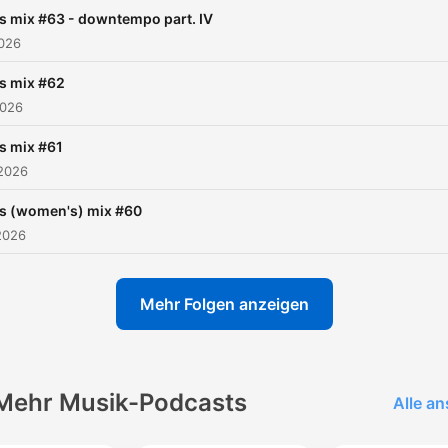
des années 90 avec les
s mix #63 - downtempo part. IV
meilleurs sons dance, hous
2026
techno, eurodance, acid, 
s mix #62
beat et plus encore...
2026
Redécouvrez les meilleurs
sons 90’s – mixés et remix
s mix #61
 2026
comme à l’époque des club
raves. ♻️ 90’s mix – recycle
's (women's) mix #60
musique des années 90 !
2026
Abonnez-vous pour découv
un nouveau mix chaque mo
Mehr Folgen anzeigen
Mehr Musik-Podcasts
Alle a