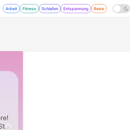
Arbeit
Fitness
Schlafen
Entspannung
Reise
re!
tef.