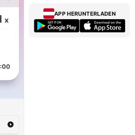
s 90
lus
APP HERUNTERLADEN
1
x
J
st
 and
:00
’s
the
e