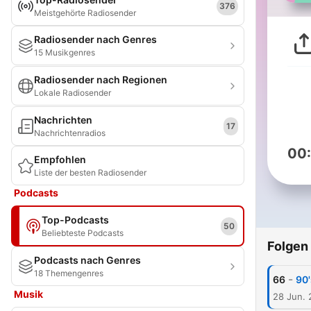
376
Meistgehörte Radiosender
Radiosender nach Genres
15 Musikgenres
Radiosender nach Regionen
Lokale Radiosender
Nachrichten
17
Nachrichtenradios
00
Empfohlen
Liste der besten Radiosender
Podcasts
Top-Podcasts
50
Beliebteste Podcasts
Folgen
Podcasts nach Genres
18 Themengenres
-
66
90'
Musik
28 Jun.