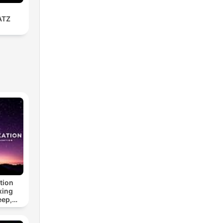
ATZ
tion
xing
eep,
 &
n