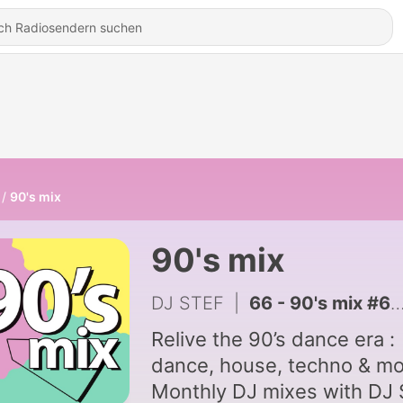
90's mix
90's mix
DJ STEF
|
66 - 90's mix #64 - strictly rhythm 1990-92
Relive the 90’s dance era :
dance, house, techno & mo
Monthly DJ mixes with DJ S