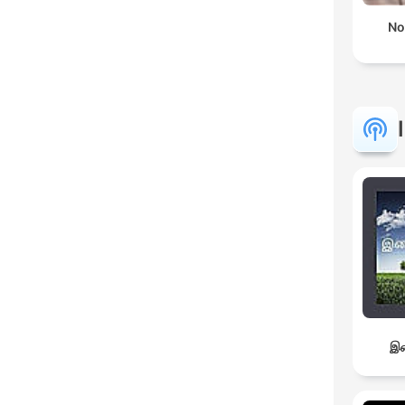
No
இச