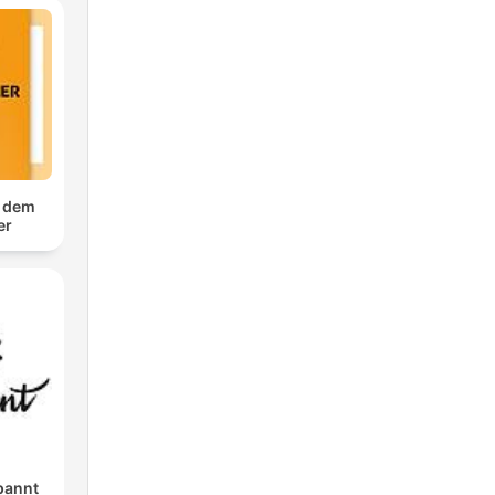
f dem
er
pannt