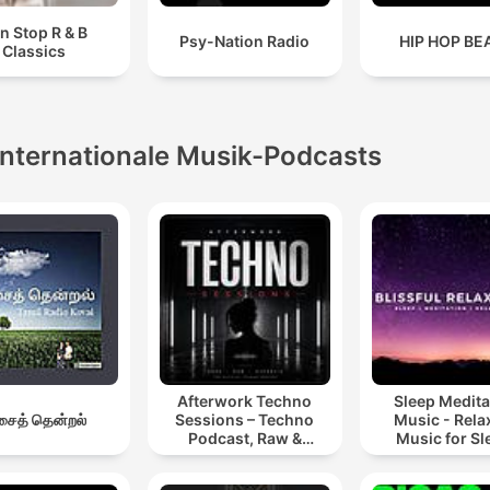
n Stop R & B
Psy-Nation Radio
HIP HOP BE
Classics
Internationale Musik-Podcasts
Afterwork Techno
Sleep Medita
ைத் தென்றல்
Sessions – Techno
Music - Rela
Podcast, Raw &
Music for Sl
Hypnotic Techno
Meditation
Mixes
Relaxatio