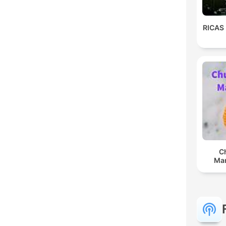
RICAS
C
Man