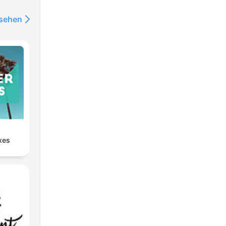
nsehen
xes