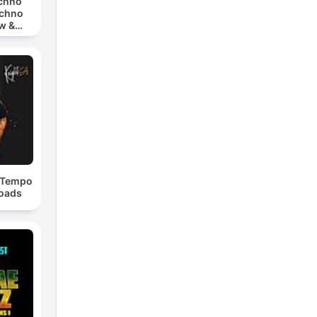
echno
echno
w &
chno
dTempo
loads