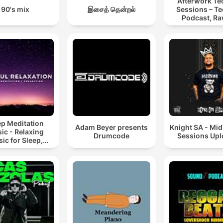
Afterwork T
90's mix
இசைத் தென்றல்
Sessions – T
Podcast, Ra
Hypnotic Te
Mixes
ep Meditation
Adam Beyer presents
Knight SA - Mi
ic - Relaxing
Drumcode
Sessions Up
ic for Sleep,
editation &
Relaxation