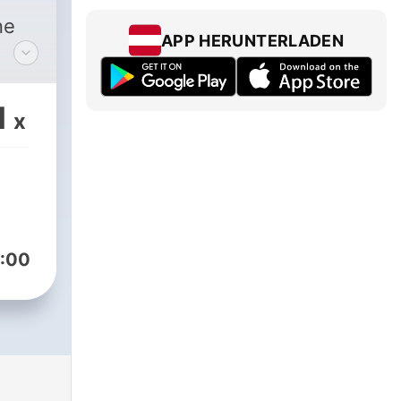
ne
APP HERUNTERLADEN
sion
uvre
1
x
us
nce
:00