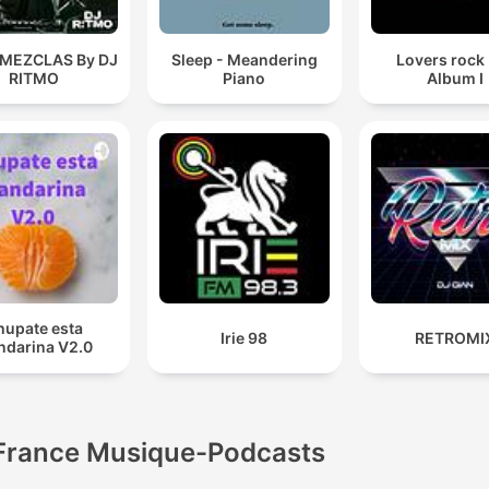
 MEZCLAS By DJ
Sleep - Meandering
Lovers rock
RITMO
Piano
Album I
hupate esta
Irie 98
RETROMI
darina V2.0
France Musique-Podcasts