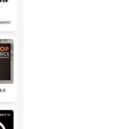
pannt
& B