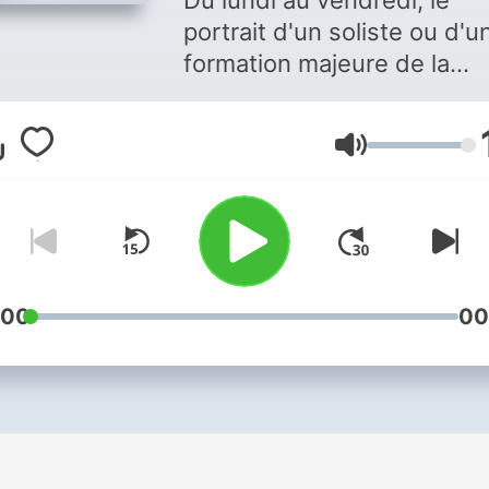
Du lundi au vendredi, le
portrait d'un soliste ou d'u
formation majeure de la
musique classique à l'occa
de la "réédition" de son oe
Lautstärke
discographique. Vous aimez ce
podcast ? Pour écouter to
les épisodes sans limite,
rendez-vous sur
Radio Fra
:00
00