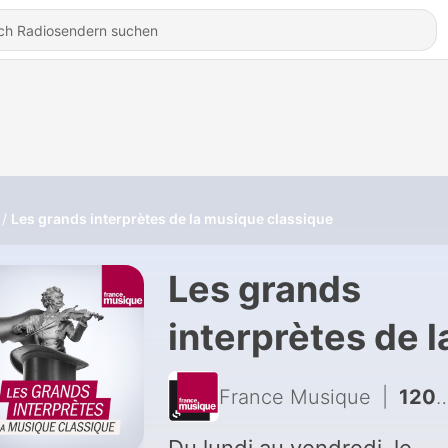
Les grands interprètes de la musique classique
Les grands
interprètes de l
musique
France Musique
|
1205 - Concerto Köln (2/5) : Bach, Kraus
classique