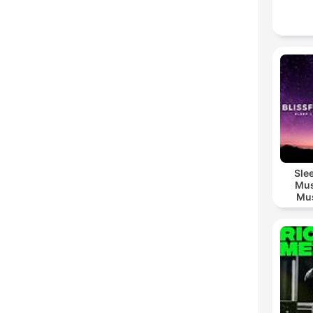
Sle
Mus
Mus
M