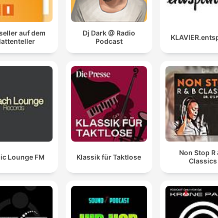
seller auf dem
Dj Dark @ Radio
KLAVIER.ents
lattenteller
Podcast
Non Stop R 
ic Lounge FM
Klassik für Taktlose
Classics