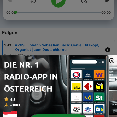
00:00
00:00
Folgen
-
293
#269 | Johann Sebastian Bach: Genie, Hitzkopf,
Organist | zum Deutschlernen
03 Aug. 2026
-
292
268 - Verben mit „bringen": so viele
Bedeutungen (B2/C1)
27 Jul. 2026
-
291
#267 -So verwendest du die Verben mit „richten“
(B2/C1)
20 Jul. 2026
-
290
#266 - Wiederholung einiger Vokabeln aus den
letzten zwei Episoden.
13 Jul. 2026