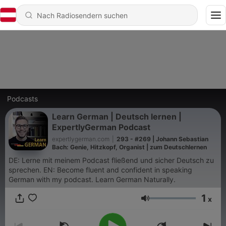
Podcasts
Learn German | Deutsch lernen |
ExpertlyGerman Podcast
expertlygerman.com
|
293 - #269 | Johann Sebastian
Bach: Genie, Hitzkopf, Organist | zum Deutschlernen
DE: Lerne mit meinem Podcast fließend und sicher Deutsch zu
sprechen. EN: Become fluent and confident in speaking
German with my podcast. Learn German Naturally.
1
x
Lautstärke