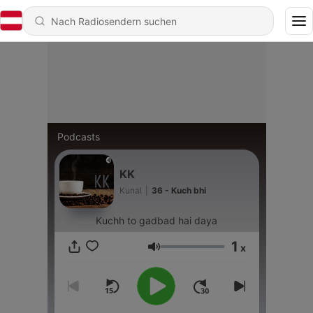
Podcasts
KK
Kunal
|
36 - Kuch bhi
Kuchh to gadbad hai daya
1
x
Lautstärke