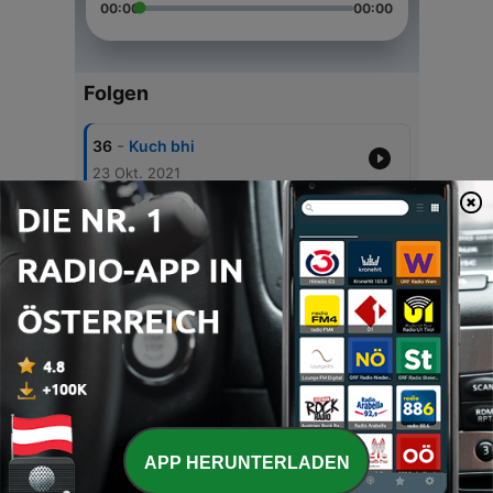
00:00
00:00
Folgen
-
36
Kuch bhi
23 Okt. 2021
-
35
Kuchh bhi
24 Jan. 2021
-
34
Lucky Ali 01
24 Jan. 2021
-
33
Kuchh bhi
09 Jan. 2021
-
32
Kuchh bhi
20 Dez. 2020
APP HERUNTERLADEN