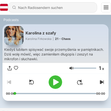
Podcasts
Karolina z szafy
Karolina Firkowska
|
21 - Chaos
Kiedyś lubiłam spisywać swoje przemyślenia w pamiętnikach.
Dziś wolę mówić, więc zamieniłam długopis i zeszyt na
mikrofon i słuchawki.
1
x
Lautstärke
00:00
00:00