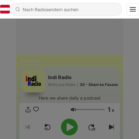
Podcasts
Indi Radio
WithLove Radio
|
30 - Sham ke Fasane
Here we share daily a podcast
1
x
Lautstärke