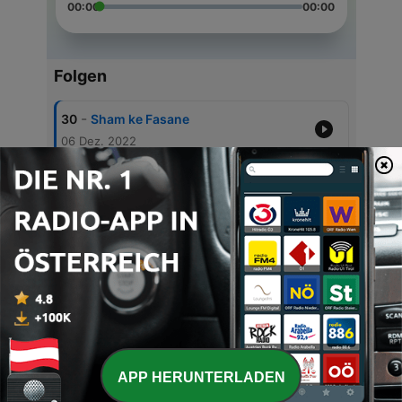
00:00
00:00
Folgen
-
30
Sham ke Fasane
06 Dez. 2022
-
29
Episode 29 - Indi Radio
30 Nov. 2022
-
27
Raat Ke Fasaane
19 Nov. 2022
-
26
Sham W Sangeet
04 Okt. 2022
-
25
NonStop Arijit Singh P2
03 Okt. 2022
APP HERUNTERLADEN