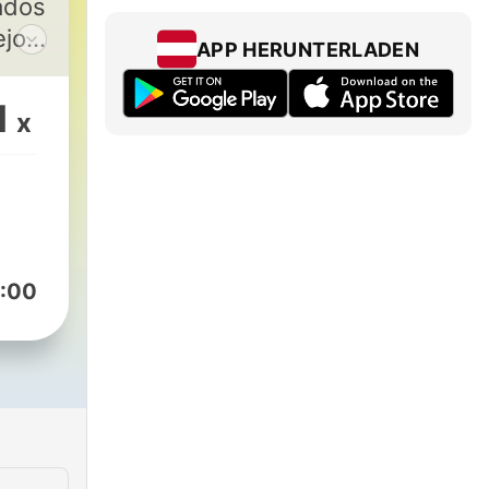
ados
ejor
APP HERUNTERLADEN
obal.
.com
1
x
sic.com
:00