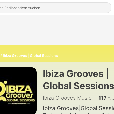
Ibiza Grooves | Global Sessions
Ibiza Grooves |
Global Session
Ibiza Grooves Music
|
117 - Balearic Sounds Episodio - 46 by SvenDoort
Ibiza Grooves|Global Sess