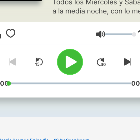
Todos los Miércoles y Sáb
a la media noche, con lo m
de la música electrónica gl
https://ibizagroovesmusic
Lautstärke
Contacto:
contacto@ibizagroovesmu
:00
00