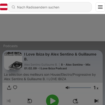
Podcasts
I Love Ibiza by Alex Sentino & Guillaume
B.
Alex Sentino Guillaume B.
|
8 - Alex Sentino - Mix
01.02.09 - I Love Ibiza Podcast
La séléction des meilleurs son House/Electro/Progressive by
Alex Sentino & Guillaume B. I LOVE IBIZA
1
x
Lautstärke