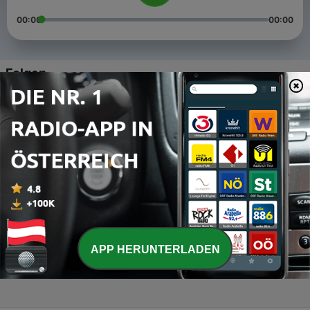
00:00
00:00
Folgen
-
8
Alex Sentino - Mix 01.02.09 - I Love Ibiza Podcast
03 Feb. 2010
-
7
Mix 01 Etienne.G
24 Jan. 2010
-
6
Guillaume.B Mix 01 Pour ILOVEIBIZA
03 Jan. 2010
-
5
Alex Sentino - Mix 20.12.09 - I Love Ibiza Podcast.
APP HERUNTERLADEN
21 Dez. 2009