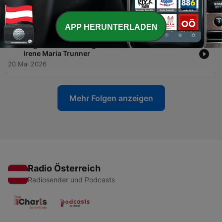
-
11
Folge 10: Tür und Tor geöffnet hat Farmfluencerin
Melanie Haas
24 Jun. 2026
APP HERUNTERLADEN
-
10
Folge 9: Tür und Tor geöffnet hat Stadtbäuerin
Irene Maria Trunner
20 Mai 2026
Mehr Folgen anzeigen
Radio Österreich
Radiosender und Podcasts