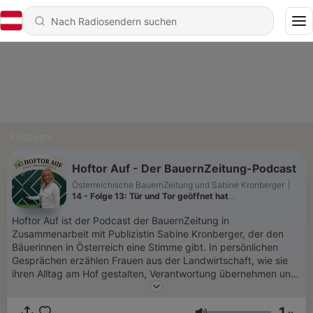
Podcasts
Hoftor Auf - Der BauernZeitung-Podcast
Österreichische BauernZeitung und Sabine Kronberger
|
14 - Folge 13: Tür und Tor geöffnet hat
Direktvermarkterin Andrea Schwarz
Hoftor Auf ist der Podcast der BauernZeitung in
Zusammenarbeit mit Publizistin Sabine Kronberger, der den
Bäuerinnen in Österreich eine Stimme gibt. In persönlichen
Gesprächen erzählen Frauen aus der Landwirtschaft, wie sie
ihren Alltag am Hof gestalten, Verantwortung übernehmen und
ihren Betrieben eine ganz eigene Handschrift verleihen. Offen
und authentisch sprechen sie über Erfolge, Herausforderungen
1