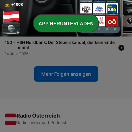
12 Jul. 2026
-
151
Operation Chargeback – Wie Jan Marsalek & Co.
den deutschen Finanzmarkt unterwandert haben
APP HERUNTERLADEN
sollen
28 Jun. 2026
-
150
HSH Nordbank: Der Steuerskandal, der kein Ende
nimmt
14 Jun. 2026
Mehr Folgen anzeigen
Radio Österreich
Radiosender und Podcasts