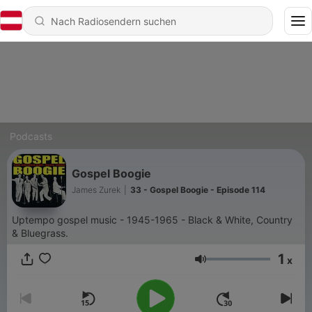
Podcasts
Gospel Boogie
James Zurek
|
33 - Gospel Boogie - Episode 114
Uptempo gospel music - 1945-1965 - Black & White, Country
& Bluegrass.
1
x
Lautstärke