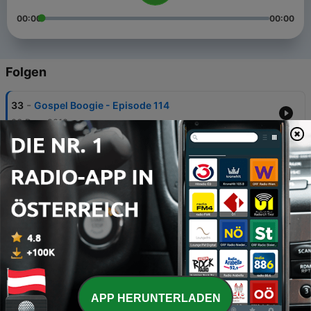
00:00
00:00
Folgen
-
33
Gospel Boogie - Episode 114
26 Dez. 2018
-
32
Gospel Boogie - Episode 113
21 Nov. 2018
-
28
Gospel Boogie - Episode 112
18 Okt. 2018
-
27
Gospel Boogie - Episode 111
23 Sep. 2018
-
26
Gospel Boogie - Episode 110
APP HERUNTERLADEN
12 Sep. 2018