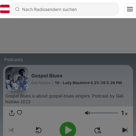
Podcasts
Gospel Blues
Gail Nobles
|
10 - Lady Blackbird 4.25.’26 5.39 PM
Gospel Blues is about gospel blues singers. Podcast by Gail
Nobles 2023
1
x
Lautstärke