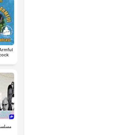
 Armful
cock
مسلسلا