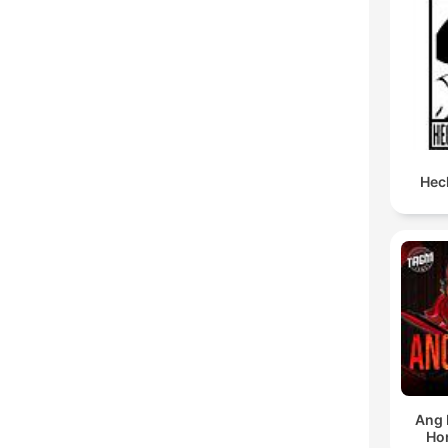
Hec
Ang 
Ho