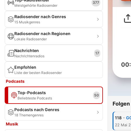
377
Meistgehörte Radiosender
Radiosender nach Genres
15 Musikgenres
Radiosender nach Regionen
Lokale Radiosender
Nachrichten
17
Nachrichtenradios
00
Empfohlen
Liste der besten Radiosender
Podcasts
Top-Podcasts
50
Beliebteste Podcasts
Folgen
Podcasts nach Genres
18 Themengenres
-
118
G
Musik
22 Mai 