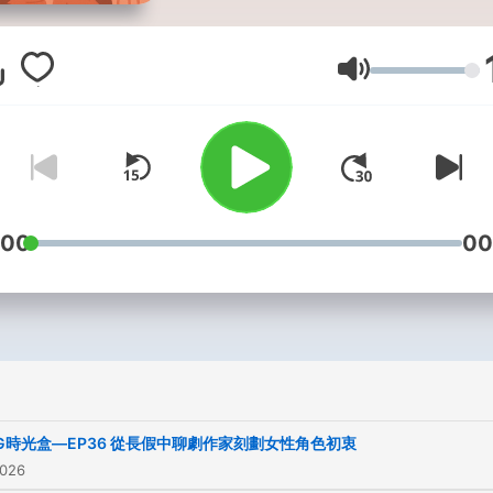
活、 有點ㄎ一ㄤ、有點正念
植製作～ Let’s start ～高能
聊！ 有點ㄎ一ㄤ、有點正念
Lautstärke
植製作，高能開聊！ 每週二、
四，下午三點上架。 -- Hosting
provided by
SoundOn
:00
00
G時光盒—EP36 從長假中聊劇作家刻劃女性角色初衷
2026