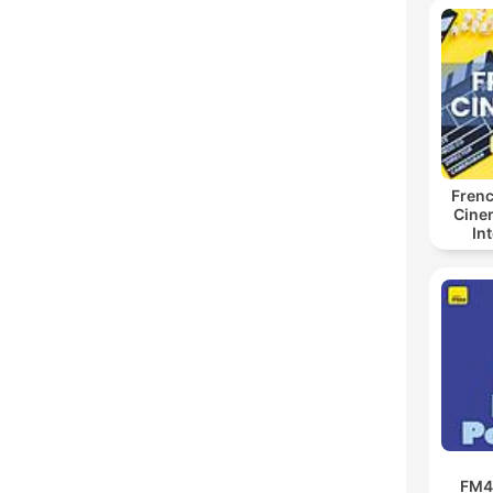
Frenc
Cine
In
Adv
FM4