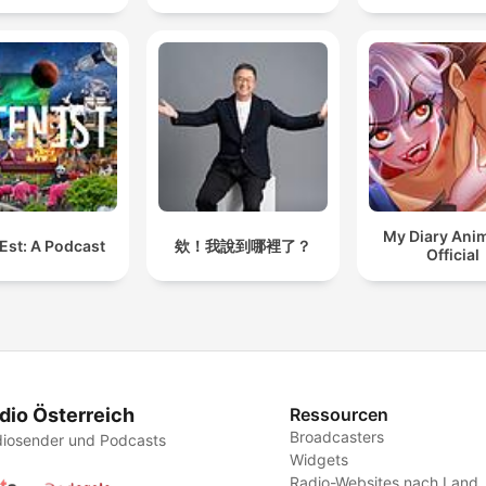
My Diary Ani
Est: A Podcast
欸！我說到哪裡了？
Official
dio Österreich
Ressourcen
Broadcasters
iosender und Podcasts
Widgets
Radio-Websites nach Land