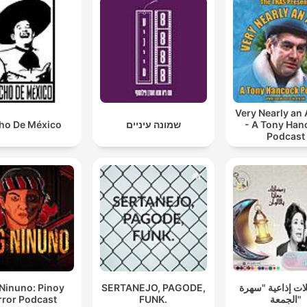
Very Nearly an
ho De México
שמונה עיניים
- A Tony Han
Podcast
Ninuno: Pinoy
SERTANEJO, PAGODE,
ت إذاعية "سهرة
rror Podcast
FUNK.
الجمعة"