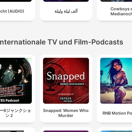
Cowboys 
echt (AUDIO)
ألف ليلة وليلة
Medianoc
Internationale TV und Film-Podcasts
ー6ジャンクショ
Snapped: Women Who
RNB Motion P
ン 2
Murder