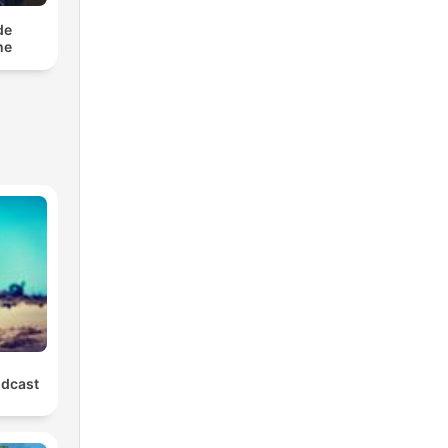
de
he
odcast