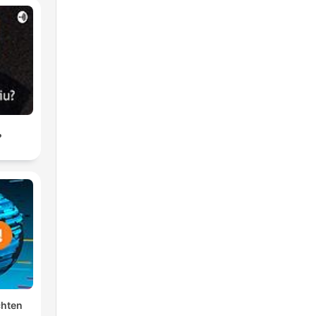
?
chten