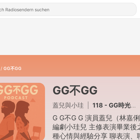
GG不GG
GG不GG
蓋兒與小珪
|
118 - GG時光盒—EP36 從長假中聊劇作家刻劃女性角色初衷
G G不G G 演員蓋兒（林嘉俐
編劇小珪兒 主修表演畢業後之各
種心情與經驗分享 聊表演、聊生