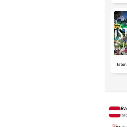
Isten
Ra
Rad