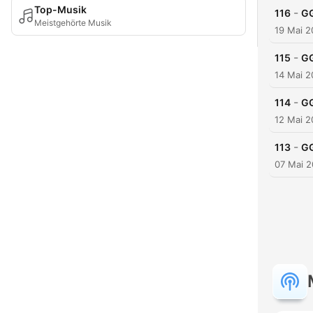
Top-Musik
-
116
G
Meistgehörte Musik
19 Mai 
-
115
G
14 Mai 
-
114
G
12 Mai 
-
113
G
07 Mai 