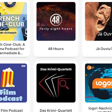
h Ciné-Club: A
ma Podcast for
48 Hours
Já Ouviu
termediate &
anced French
Learners
logo!-Nachri
 Film Podcast
Das Krimi-Quartett