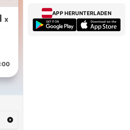
，全
開
APP HERUNTERLADEN
1
x
，全
:00