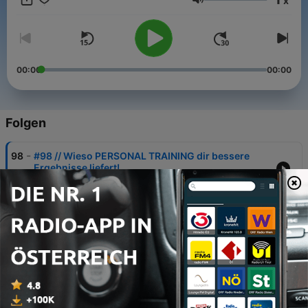
x
Lautstärke
00:00
00:00
Folgen
-
98
#98 // Wieso PERSONAL TRAINING dir bessere
Ergebnisse liefert!
29 Nov. 2024
-
97
#97 // Warum du dein Spiegelbild jeden Tag
anschauen solltest!
08 Nov. 2024
-
96
#96 // Wir haben Heilfasten ausprobiert - das
haben wir gelernt!
31 Okt. 2024