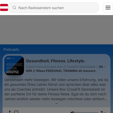
Podcasts
Gesundheit. Fitness. Lifestyle.
Coach Dave & Coach Soni // CrossFit Sennestadt
|
98 -
#98 // Wieso PERSONAL TRAINING dir bessere
Ergebnisse liefert!
Gemeinsam mehr bewegen. Wir teilen unsere Erfahrung, wie du
ein gesundes fittes Leben führst und sprechen über alles was
uns als Coaches antreibt. Unsere Box CrossFit Sennestadt ist
der perfekte Ort für deine Fitness Reise. Egal ob du dich nach
Jahren endlich wieder mehr bewegen möchtest oder einfach
eine neue Herausforderung suchst. Wir können helfen.
1