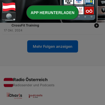
-
95
#95 // 3 Gründe, warum CrossFit das richtige für
dich ist!
24 Okt. 2024
APP HERUNTERLADEN
-
94
#94 // Halbmarathon unter 2 Stunden nur mit
CrossFit Training
17 Okt. 2024
Mehr Folgen anzeigen
Radio Österreich
Radiosender und Podcasts