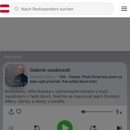
Podcasts
Galerie osobností
Seznam Zprávy
|
156 - Dasha: Před třiceti lety jsem se
bála vyjít před lidi. Pak přišel Karel Gott
Rozhovory Jiřího Kubíka s významnými ženami a muži,
úspěšnými v řadě oborů. Nechte se inspirovat jejich životem,
dílem, názory a zlomy v kariéře.
1
x
Lautstärke