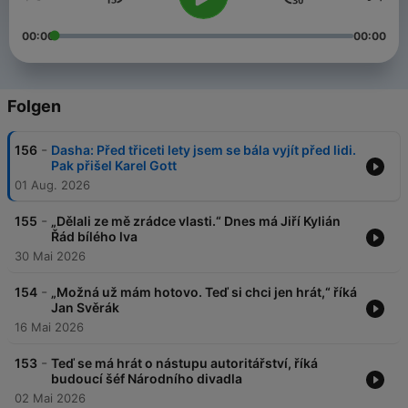
00:00
00:00
Folgen
-
156
Dasha: Před třiceti lety jsem se bála vyjít před lidi.
Pak přišel Karel Gott
01 Aug. 2026
-
155
„Dělali ze mě zrádce vlasti.“ Dnes má Jiří Kylián
Řád bílého lva
30 Mai 2026
-
154
„Možná už mám hotovo. Teď si chci jen hrát,“ říká
Jan Svěrák
16 Mai 2026
-
153
Teď se má hrát o nástupu autoritářství, říká
budoucí šéf Národního divadla
02 Mai 2026