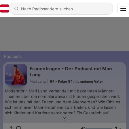
Podcasts
Frauenfragen - Der Podcast mit Mari
Lang
Mari Lang
|
64 - Folge 54 mit meinem Vater
Moderatorin Mari Lang verhandelt mit bekannten Männern
Themen über die normalerweise mit Frauen gesprochen wird.
Wie ist das mit den Falten und dem Älterwerden? Wie fühlt es
sich an in einer Männerdomäne zu arbeiten, und wie lassen
sich Kinder und Karriere vereinbaren? Ein Gespräch auf
Augenhöhe, in dem gespielt, gelacht und aufs heftigste
diskutiert wird. Realitäten-Umkehr galore! Zu hören jeden
1