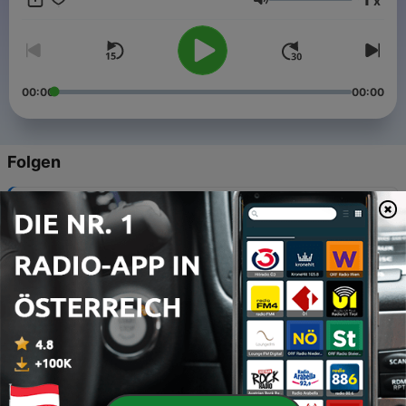
x
Donnerstag.
Lautstärke
00:00
00:00
Folgen
-
64
Folge 54 mit meinem Vater
12 Dez. 2025
-
63
Folge 53 mit Didi Drobna
16 Nov. 2025
-
62
Folge 52 mit Rudi Anschober
24 Feb. 2025
-
61
Folge 51 Live mit Christoph Krauli Held
02 Dez. 2024