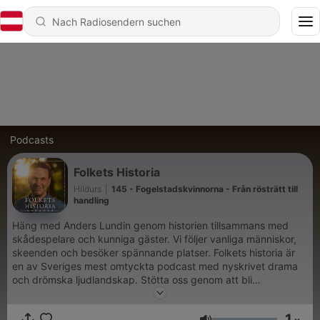
Podcasts
Folkets Historia
Hildurs
|
145 - Fogelstadskvinnorna - Från rösträtt till
handling
Häng med Anders Lundin genom historien tillsammans med
skådespelare och kunniga gäster. Vi följer vanliga människor,
skeenden och besöker spännande platser. Folkets historia är
en av Sveriges mest omtyckta podcast med nyskrivet drama
och drömska ljudlandskap. Stötta oss genom att bli
prenumerant och få tillgång till "Folkets Historia: Eftersnacket"
där vi dyker ännu djupare i historien med mer intrikata detaljer.
1