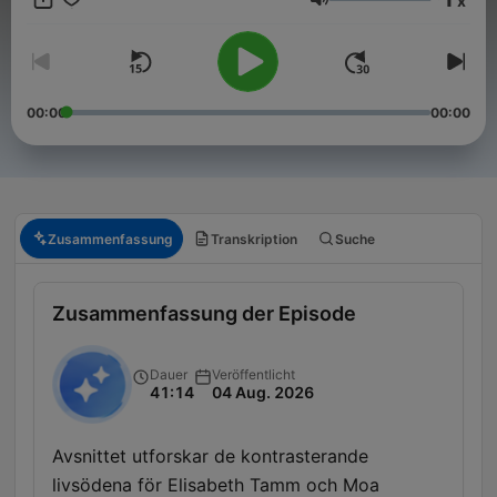
x
https://creators.spotify.com/pod/profile/hildurs9/subscribe
Lautstärke
Kontakta oss på hildurs@hildurs.com om du behöver hjälp eller
har problem med att bli prenumerant.
00:00
00:00
Zusammenfassung
Transkription
Suche
Zusammenfassung der Episode
Dauer
Veröffentlicht
41:14
04 Aug. 2026
Avsnittet utforskar de kontrasterande
livsödena för Elisabeth Tamm och Moa