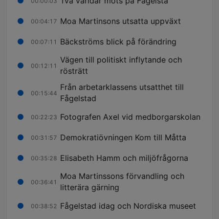
Två världar möts på Fågelsta
00:00:03
Moa Martinsons utsatta uppväxt
00:04:17
Bäckströms blick på förändring
00:07:11
Vägen till politiskt inflytande och
00:12:11
rösträtt
Från arbetarklassens utsatthet till
00:15:44
Fågelstad
Fotografen Axel vid medborgarskolan
00:22:23
Demokratiövningen Kom till Måtta
00:31:57
Elisabeth Hamm och miljöfrågorna
00:35:28
Moa Martinssons förvandling och
00:36:41
litterära gärning
Fågelstad idag och Nordiska museet
00:38:52