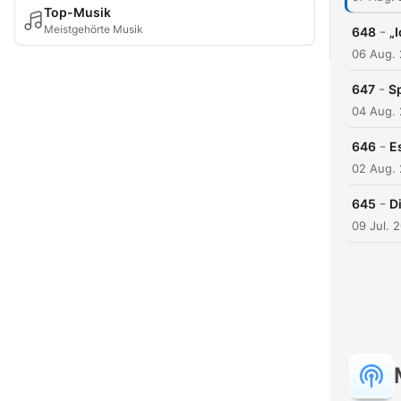
Top-Musik
Meistgehörte Musik
-
648
„
06 Aug.
-
647
Sp
04 Aug.
-
646
E
02 Aug.
-
645
D
09 Jul. 