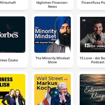
Wirtschaft
täglichen Finanzen-
Finanzfluss P
News
The Minority Mindset
15 Love - der B
rbes Česko
Show
Podcast