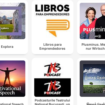
Libros para
Plusminus. Me
Explora
Emprendedores
nur Wirtsch
Podcasturile Teatrului
ational Speech
Național București, un
இசைத் தென்