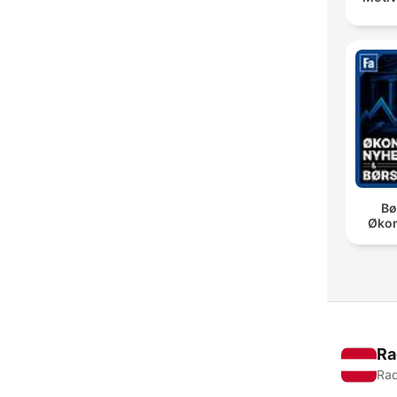
Bø
Øko
Ra
Rad