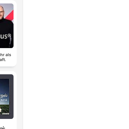
hr als
aft.
றல்