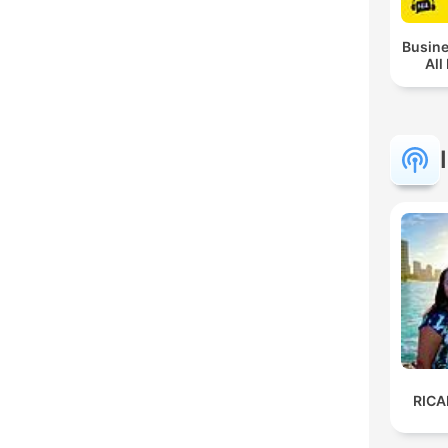
Busine
All
RIC