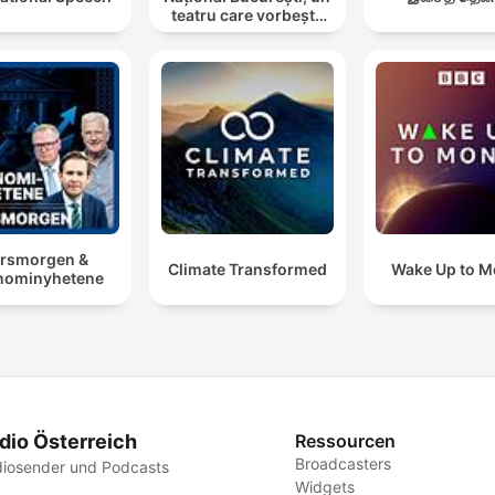
teatru care vorbește
cu tine
rsmorgen &
Climate Transformed
Wake Up to 
nominyhetene
dio Österreich
Ressourcen
Broadcasters
iosender und Podcasts
Widgets