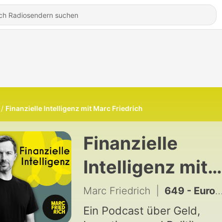
Finanzielle Intelligenz mit Marc Friedrich
Finanzielle
Intelligenz mit
Marc Friedrich
Marc Friedrich
|
649 - Europa ist gefallen – der wahre Grund für die Flüchtlingskrise 2.0
Ein Podcast über Geld,