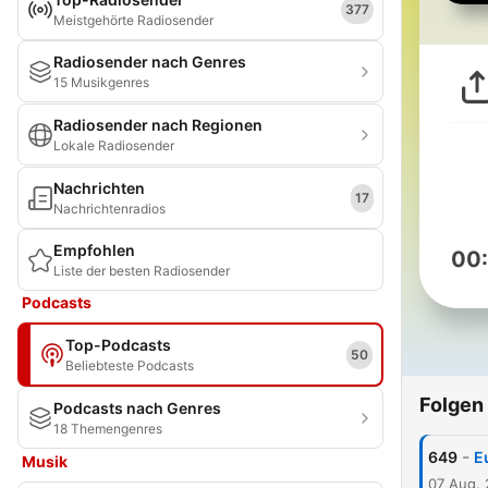
377
Meistgehörte Radiosender
Radiosender nach Genres
15 Musikgenres
Radiosender nach Regionen
Lokale Radiosender
Nachrichten
17
Nachrichtenradios
Empfohlen
00
Liste der besten Radiosender
Podcasts
Top-Podcasts
50
Beliebteste Podcasts
Folgen
Podcasts nach Genres
18 Themengenres
-
649
E
Musik
07 Aug.