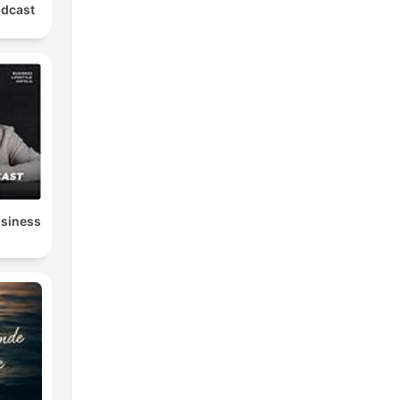
odcast
usiness