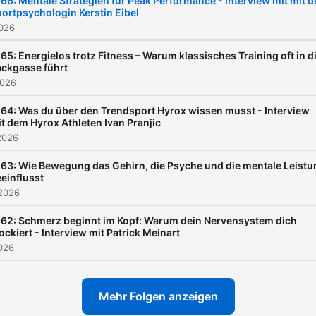
66: Mentale Strategien für Peak Performance - Interview mit mit d
ortpsychologin Kerstin Eibel
2026
65: Energielos trotz Fitness – Warum klassisches Training oft in d
ckgasse führt
2026
64: Was du über den Trendsport Hyrox wissen musst - Interview
t dem Hyrox Athleten Ivan Pranjic
2026
63: Wie Bewegung das Gehirn, die Psyche und die mentale Leistu
einflusst
 2026
62: Schmerz beginnt im Kopf: Warum dein Nervensystem dich
ockiert - Interview mit Patrick Meinart
026
Mehr Folgen anzeigen