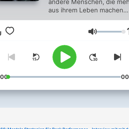
andere Menschen, die meh
aus ihrem Leben machen
wollen. Hier gehts darum, 
Beste aus dir herauszuhole
Lautstärke
Aus deinem Körper, deiner
mentalen Stärke, deiner
Ernährung und deinem
Lifestyle. Mehr "Energie fü
Körper und Geist" findest 
auf erichfrischenschlager.
:00
00