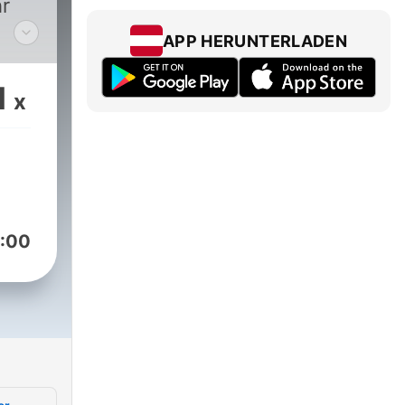
r
APP HERUNTERLADEN
das
n.
1
x
r
du
com.
:00