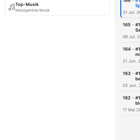
-
166
#1
Top-Musik
Sp
Meistgehörte Musik
21 Jul. 
-
165
#1
Sa
06 Jul. 
-
164
#1
mi
21 Jun. 
-
163
#1
be
02 Jun.
-
162
#1
bl
17 Mai 2