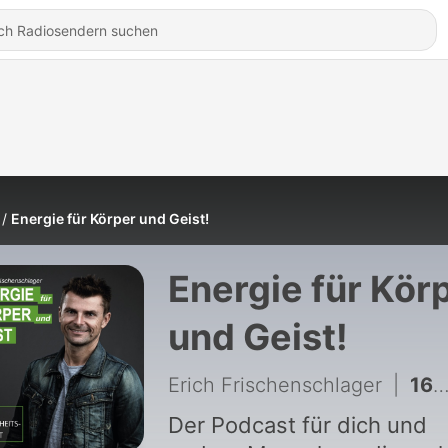
Energie für Körper und Geist!
Energie für Kör
und Geist!
Erich Frischenschlager
|
166 - #166: Mentale Strategien für Peak Performance - Interview mit mit der Sportpsychologin Kerstin Eibel
Der Podcast für dich und