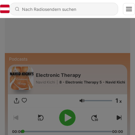
Podcasts
Electronic Therapy
Navid Kichi
|
8 - Electronic Therapy 5 - Navid Kichi
1
x
Lautstärke
00:00
00:00