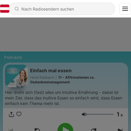
Podcasts
Einfach mal essen
Heidi Rabbach
|
11 - Affirmationen vs.
Gedankenmanagement
Hier dreht sich (fast) alles um Intuitive Ernährung - dabei ist
mein Ziel, dass das inuitive Essen so einfach wird, dass Essen
einfach kein Thema mehr ist.
1
x
Lautstärke