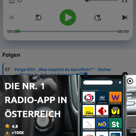
1
x
Lautstärke
00:00
00:00
Folgen
-
57
Folge 055: „Was machst du beruflich?“ – Sicher
auftreten in Job und Karriere 💼💻🏢
11 Mai 2026
-
56
Folge 054: „Ganz normaler Wahnsinn“ – Über den
Alltag sprechen ☕🏠🚲
08 Mai 2026
-
55
Folge 053: Was machst du in deiner Freizeit? –
Über Hobbys sprechen 🎸⚽🎨
04 Mai 2026