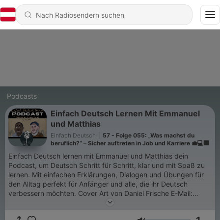
Podcasts
Einfach Deutsch Lernen Mit Emmanuel
und Matthias
Einfach Deutsch
|
57 - Folge 055: „Was machst du
beruflich?“ – Sicher auftreten in Job und Karriere 💼💻🏢
Einfach Deutsch lernen mit Emmanuel und Matthias dein
Podcast, um Deutsch Schritt für Schritt, klar und mit Spaß zu
lernen. Mit einfachen Erklärungen, Dialogen und Übungen für
den Alltag perfekt für Anfänger und alle, die ihr Deutsch
verbessern möchten. Cover Art von Daniel Frische E-Mail:
deutsch_einfach@gmx.de