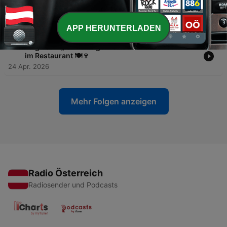
-
54
Folge 052: "Hallo, wie geht’s?" – So startest du
locker ein Gespräch 💬👋
01 Mai 2026
APP HERUNTERLADEN
-
53
Folge 051: „Ich hätte gerne...“ Souverän bestellen
im Restaurant 🍽️🍷
24 Apr. 2026
Mehr Folgen anzeigen
Radio Österreich
Radiosender und Podcasts