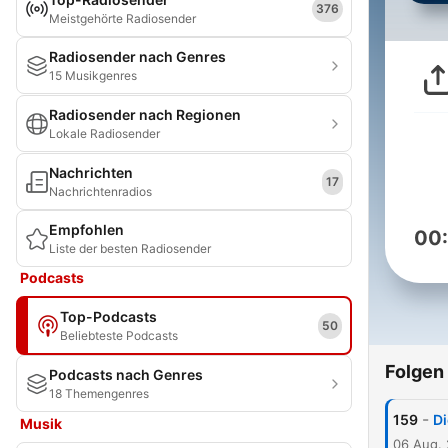
376
Meistgehörte Radiosender
Radiosender nach Genres
15 Musikgenres
Radiosender nach Regionen
Lokale Radiosender
Nachrichten
17
Nachrichtenradios
Empfohlen
00
Liste der besten Radiosender
Podcasts
Top-Podcasts
50
Beliebteste Podcasts
Folgen
Podcasts nach Genres
18 Themengenres
-
159
D
Musik
06 Aug.