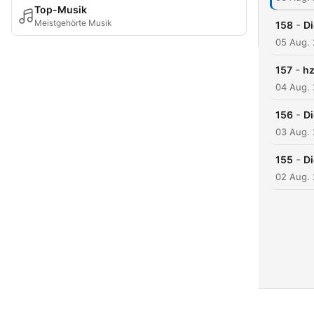
Top-Musik
Meistgehörte Musik
-
158
D
05 Aug.
-
157
h
04 Aug.
-
156
D
03 Aug.
-
155
D
02 Aug.