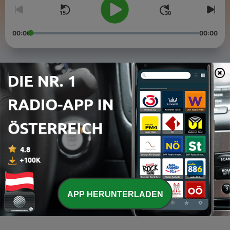
00:00
00:00
Folgen
-
9
Die Glitzer-Gang - Trailer
29 Mai 2026
-
7
Die Glitzer-Gang - Alles Silber Alles Gold
02 Okt. 2025
-
6
Die Glitzer-Gang - Der Quälgeist
02 Okt. 2025
APP HERUNTERLADEN
-
5
Die Glitzer-Gang - Zu viel Zaster
02 Okt. 2025