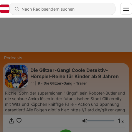
Podcasts
Die Glitzer-Gang! Coole Detektiv-
Hörspiel-Reihe für Kinder ab 9 Jahren
hr
|
9 - Die Glitzer-Gang - Trailer
Richie, Sohn der superreichen "Kings", sein Roboter-Butler und
die schlaue Amira lösen in der futuristischen Stadt Glitzercity
mit Witz und Köpchen knifflige Fälle - Action und Spannung
garantiert! Alle Folgen gibt´s hier: https://1.ard.de/glitzer-gang
1
x
Lautstärke