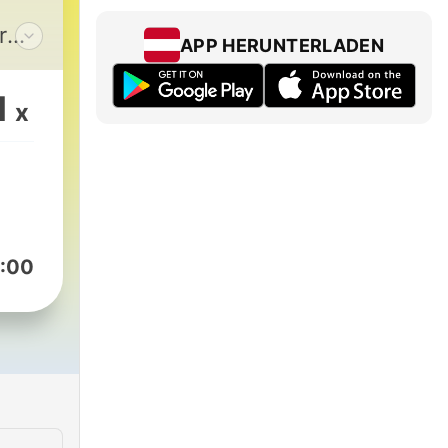
r
APP HERUNTERLADEN
1
x
n
:00
by-