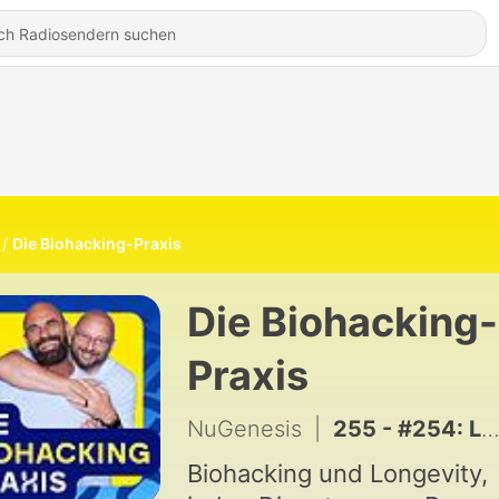
Die Biohacking-Praxis
Die Biohacking-
Praxis
NuGenesis
|
255 - #254: Longevity: die Spezial-Supplements
Biohacking und Longevity,