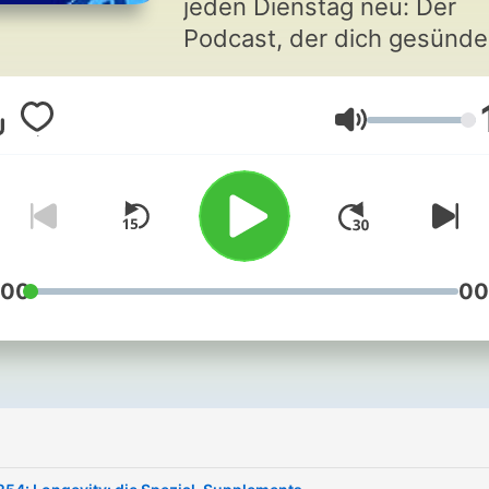
jeden Dienstag neu: Der
Podcast, der dich gesünde
besser länger leben lässt.
Verbessere deine Fitness,
Lautstärke
deine Performance, deine
Lebensqualität. Mit den
einfachsten Tricks und de
spannendsten Hacks. Zu
Ernährung, Supplements,
Training, Lifestyle. Deine
:00
00
Hosts: Profi-Biohacker
Andreas Breitfeld und Hob
Biohacker Stefan Wagner.