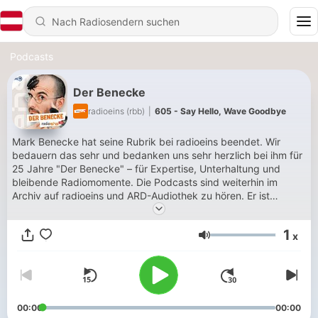
Podcasts
Der Benecke
radioeins (rbb)
|
605 - Say Hello, Wave Goodbye
Mark Benecke hat seine Rubrik bei radioeins beendet. Wir
bedauern das sehr und bedanken uns sehr herzlich bei ihm für
25 Jahre "Der Benecke" – für Expertise, Unterhaltung und
bleibende Radiomomente. Die Podcasts sind weiterhin im
Archiv auf radioeins und ARD-Audiothek zu hören. Er ist
Vorsitzender der Deutschen Dracula - Gesellschaft. Er ist
Mitglied des Komitees des Nobelpreises für kuriose
1
x
wissenschaftliche Forschungen. Er ist der bekannteste
Lautstärke
Kriminalbiologe der Welt. Er ist Dr. Mark Benecke. Dieser
Podcast steht unter der Creative Commons Lizenz CC BY-NC-
ND 4.0.
00:00
00:00