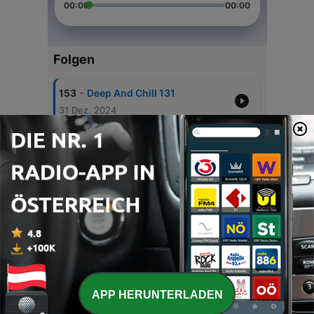
00:00
00:00
Folgen
-
153
Deep And Chill 131
31 Dez. 2024
-
152
DHV 130
23 Nov. 2024
-
151
DRH 129
14 Nov. 2024
-
150
DHV 128
17 Jun. 2024
-
149
Ali3oli - 6 (Original Mix)
11 Jun. 2024
APP HERUNTERLADEN