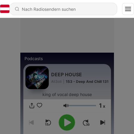
Podcasts
DEEP HOUSE
Ali3oli
|
153 - Deep And Chill 131
king of vocal deep house
1
x
Lautstärke