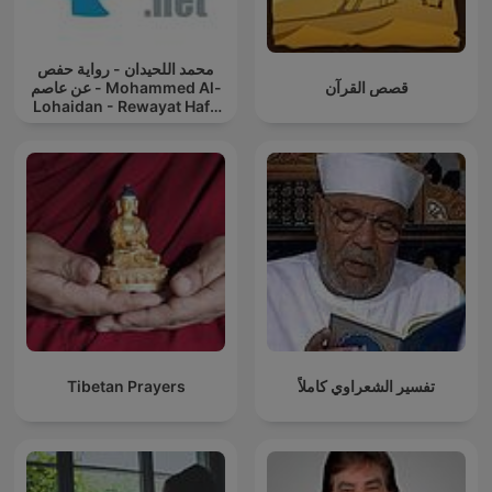
محمد اللحيدان - رواية حفص
قصص القرآن
عن عاصم - Mohammed Al-
Lohaidan - Rewayat Hafs
A'n Assem |
Tibetan Prayers
تفسير الشعراوي كاملاً