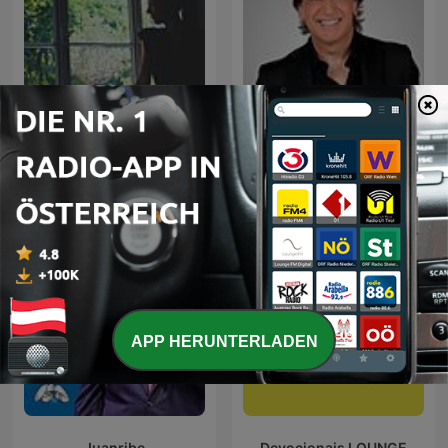
Verena König Podcast für
Dante Gebel Live
Kreative Transformation
APP HERUNTERLADEN
Juanribe
Devocionais LOUNGE