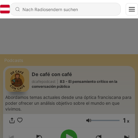
Podcasts
De café con café
dcafepodcast
|
83 - El pensamiento crítico en la
conversación pública
Abordamos temas actuales desde una óptica franciscana para
poder ofrecer un análisis objetivo sobre el mundo en que
vivimos.
1
x
Lautstärke