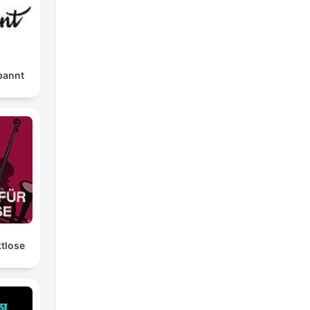
pannt
ktlose