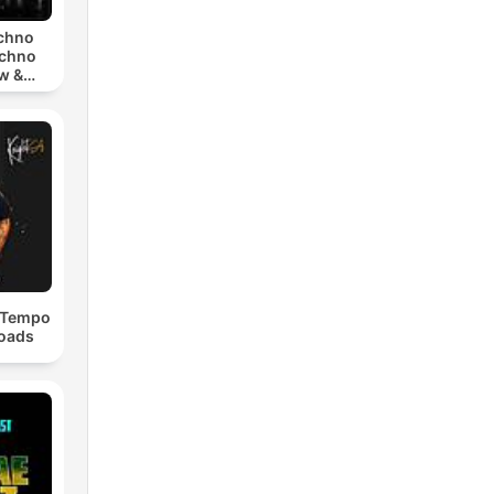
echno
echno
w &
chno
dTempo
loads