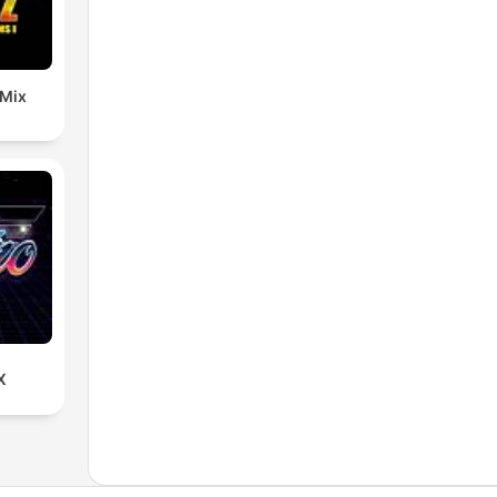
 Mix
X