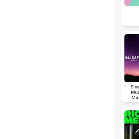
Sle
Mus
Mus
M