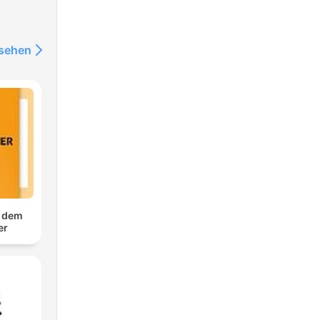
nsehen
f dem
er