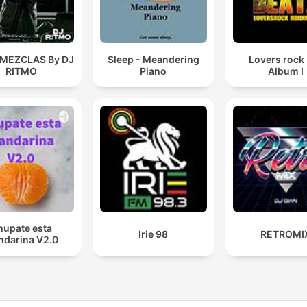
 MEZCLAS By DJ
Sleep - Meandering
Lovers rock
RITMO
Piano
Album I
hupate esta
Irie 98
RETROMI
darina V2.0