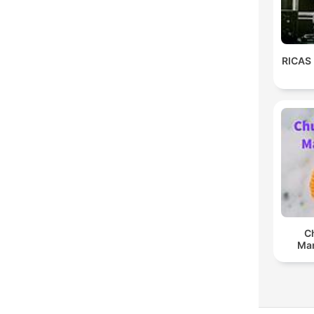
RICAS
C
Man