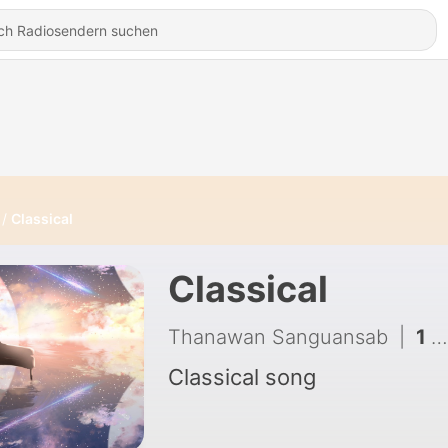
Classical
Classical
Thanawan Sanguansab
|
1 - Final Fantasy XIII
Classical song