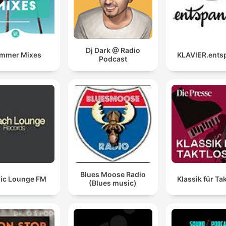
Dj Dark @ Radio
mmer Mixes
KLAVIER.ents
Podcast
Blues Moose Radio
ic Lounge FM
Klassik für Ta
(Blues music)