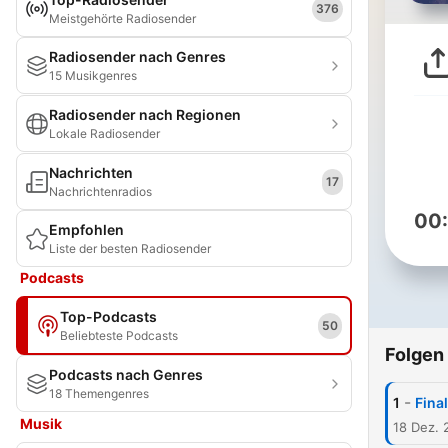
376
Meistgehörte Radiosender
Radiosender nach Genres
15 Musikgenres
Radiosender nach Regionen
Lokale Radiosender
Nachrichten
17
Nachrichtenradios
00
Empfohlen
Liste der besten Radiosender
Podcasts
Top-Podcasts
50
Beliebteste Podcasts
Folgen
Podcasts nach Genres
18 Themengenres
-
1
Final
Musik
18 Dez. 