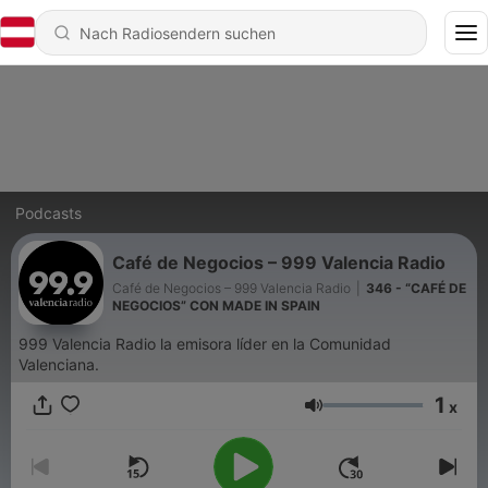
Podcasts
Café de Negocios – 999 Valencia Radio
Café de Negocios – 999 Valencia Radio
|
346 - “CAFÉ DE
NEGOCIOS” CON MADE IN SPAIN
999 Valencia Radio la emisora líder en la Comunidad
Valenciana.
1
x
Lautstärke