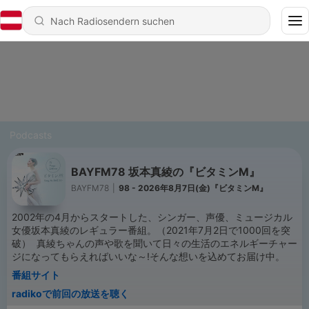
Podcasts
BAYFM78 坂本真綾の『ビタミンM』
BAYFM78
|
98 - 2026年8月7日(金)『ビタミンM』
2002年の4月からスタートした、シンガー、声優、ミュージカル
女優坂本真綾のレギュラー番組。（2021年7月2日で1000回を突
破） 真綾ちゃんの声や歌を聞いて日々の生活のエネルギーチャー
ジになってもらえればいいな～!そんな想いを込めてお届け中。
番組サイト
radikoで前回の放送を聴く